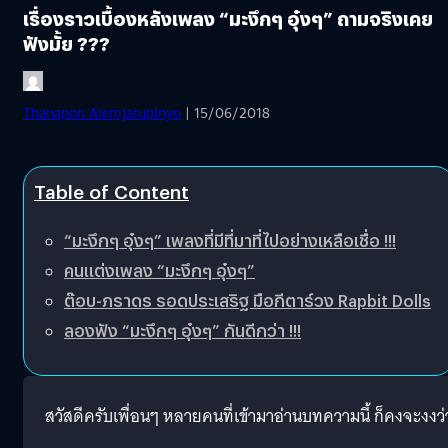
เรื่องราวเบื้องหลังเพลง “มะงึกๆ อุ๋งๆ” ถามจริงเคย
ฟังมั้ย ???
Thanapon Aiemjarupinyo
| 15/06/2018
Table of Content
“มะงึกๆ อุ๋งๆ” เพลงที่มีที่มาที่ไปอย่างเหลือเชื่อ !!!
คนแต่งเพลง “มะงึกๆ อุ๋งๆ”
ต๊อบ-ภราดร รอดประเสริฐ มือกีตาร์วง Rapbit Dolls
ลองฟัง “มะงึกๆ อุ๋งๆ” กันดีกว่า !!!
สวัสดีครับเพื่อนๆ หลายคนที่เข้ามาอ่านบทความนี้ ก็คงจะงงว่