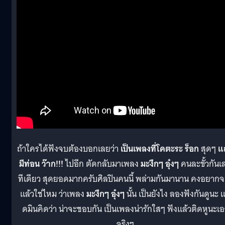
ถ้าใครได้ฟังจบต้องบอกเลยว่า
เป็นเพลงที่โคตะระ ร็อก
สุดๆ
แ
มีท่อน ว๊าก!!!
ไปอีก ตัดกลับมาเพลง
มะงึกๆ อุ๋งๆ
คนละขั้วกันเ
ทีเดียว สุดยอดมากครับศิลปินคนนี้ พล่ามกันมานาน คงอยากจะร
แล้วใช่ไหม ว่าเพลง
มะงึกๆ อุ๋งๆ
นั้น เป็นยังไง ลองฟังกันดูนะ 
ดมินคิดว่า น่าจะชอบกัน เป็นเพลงน่ารักใสๆ ฟังแล้วติดหูนะเอ
จริงๆ