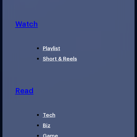
Watch
Playlist
Short & Reels
Read
Tech
Biz
Game