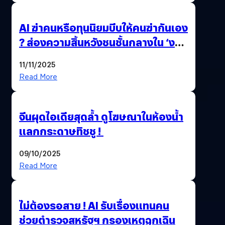
AI ฆ่าคนหรือทุนนิยมบีบให้คนฆ่ากันเอง
? ส่องความสิ้นหวังชนชั้นกลางใน ‘งาน
นี้…ฆ่าเอา’
11/11/2025
Read More
จีนผุดไอเดียสุดล้ำ ดูโฆษณาในห้องน้ำ
แลกกระดาษทิชชู !
09/10/2025
Read More
ไม่ต้องรอสาย ! AI รับเรื่องแทนคน
ช่วยตำรวจสหรัฐฯ กรองเหตุฉุกเฉิน