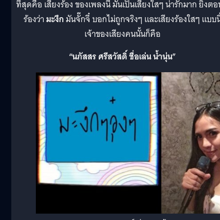
ที่สุดคือ เสียงร้อง ของเพลงนี้ มันเป็นเสียงใสๆ น่ารักมาก ยิ่งตอน
ร้องว่า
มะงึก
มันจั๊กจี๋ บอกไม่ถูกจริงๆ และเสียงร้องใสๆ แบบนี
เจ้าของเสียงคนนั้นก็คือ
“นภัสสร ศรีสวัสดิ์ ชื่อเล่น น้ำนุ่น”