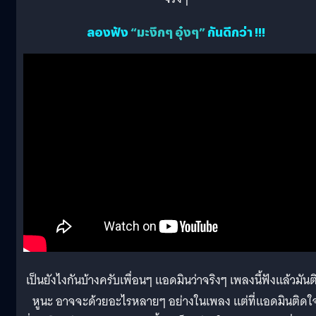
ลองฟัง
“มะงึกๆ อุ๋งๆ”
กันดีกว่า !!!
เป็นยังไงกันบ้างครับเพื่อนๆ แอดมินว่าจริงๆ เพลงนี้ฟังแล้วมันต
หูนะ อาจจะด้วยอะไรหลายๆ อย่างในเพลง แต่ที่แอดมินติดใ