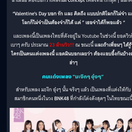
นำเสนอ ต้องบอกว่าเพลงนี้มี
Concept
เพลงที่น่ารักสุดๆ นั่นก็ค
“Valentine’s Day บอก รัก และ คิดถึง แบบปกติโลกก็ไม่จำ แ
โลกก็ไม่จำเป็นต้องจำก็ได้ แค่ ” เธอจำได้ก็พอแล้ว “
และเพลงนี้เป็นเพลงไทยที่ดังอยู่ใน Youtube ในช่วงนี้ ยอดวิวก
เบาๆ ครับ ประมาณ
23 ล้านวิว!!!
ณ ขณะนี้
และถ้าเพื่อนๆ ได้รู้
ใครเป็นคนแต่งเพลงนี้ แอดมินบอกเลยว่า ต้องแอบอึ้งกันบ้าง
ฮ่าๆ
คนแต่งเพลง
“มะงึกๆ อุ๋งๆ”
สำหรับเพลง มะงึก อุ๋งๆ นั้น จริงๆ แล้ว เป็นเพลงที่แต่งให้กับ
สมาชิกคนหนึ่งในวง
BNK48
ที่กำลังโด่งดังสุดๆ ในไทยขณะนี