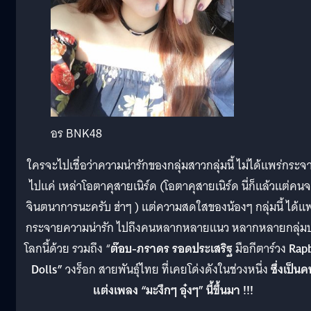
อร BNK48
ใครจะไปเชื่อว่าความน่ารักของกลุ่มสาวกลุ่มนี้ ไม่ได้แพร่กระจ
ไปแค่ เหล่าโอตาคุสายเนิร์ด (โอตาคุสายเนิร์ด นี่ก็แล้วแต่คน
จินตนาการนะครับ ฮ่าๆ ) แต่ความสดใสของน้องๆ กลุ่มนี้ ได้แพ
กระจายความน่ารัก ไปถึงคนหลากหลายแนว หลากหลายกลุ่ม
โลกนี้ด้วย รวมถึง “
ต๊อบ-ภราดร รอดประเสริฐ
มือกีตาร์วง
Rapb
Dolls”
วงร็อก สายพันธุ์ไทย ที่เคยโด่งดังในช่วงหนึ่ง
ซึ่งเป็นค
แต่งเพลง “มะงึกๆ อุ๋งๆ” นี้ขึ้นมา !!!