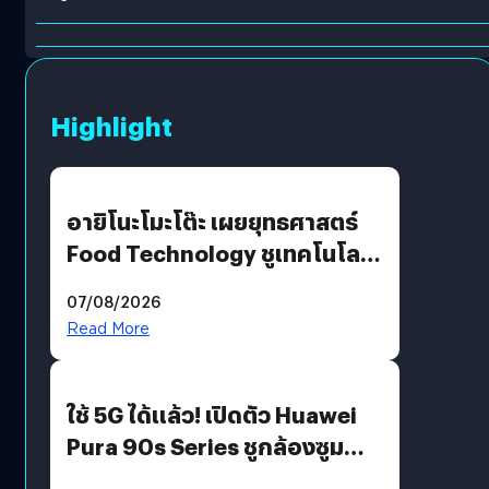
Highlight
อายิโนะโมะโต๊ะ เผยยุทธศาสตร์
Food Technology ชูเทคโนโลยี
“AminoScience” เจาะอินไซต์ผู้
07/08/2026
บริโภคและ B2B
Read More
ใช้ 5G ได้แล้ว! เปิดตัว Huawei
Pura 90s Series ชูกล้องซูม
200 MP ในรุ่นท็อป