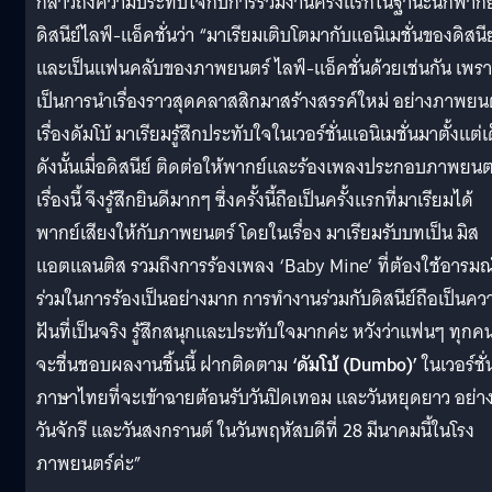
กล่าวถึงความประทับใจกับการร่วมงานครั้งแรกในฐานะนักพากย
ดิสนีย์ไลฟ์-แอ็คชั่นว่า “มาเรียมเติบโตมากับแอนิเมชั่นของดิสนีย
และเป็นแฟนคลับของภาพยนตร์ ไลฟ์-แอ็คชั่นด้วยเช่นกัน เพร
เป็นการนำเรื่องราวสุดคลาสสิกมาสร้างสรรค์ใหม่ อย่างภาพยน
เรื่องดัมโบ้ มาเรียมรู้สึกประทับใจในเวอร์ชั่นแอนิเมชั่นมาตั้งแต่เ
ดังนั้นเมื่อดิสนีย์ ติดต่อให้พากย์และร้องเพลงประกอบภาพยนต
เรื่องนี้ จึงรู้สึกยินดีมากๆ ซึ่งครั้งนี้ถือเป็นครั้งแรกที่มาเรียมได้
พากย์เสียงให้กับภาพยนตร์ โดยในเรื่อง มาเรียมรับบทเป็น มิส
แอตแลนติส รวมถึงการร้องเพลง ‘Baby Mine’ ที่ต้องใช้อารมณ
ร่วมในการร้องเป็นอย่างมาก การทำงานร่วมกับดิสนีย์ถือเป็นคว
ฝันที่เป็นจริง รู้สึกสนุกและประทับใจมากค่ะ หวังว่าแฟนๆ ทุกค
จะชื่นชอบผลงานชิ้นนี้ ฝากติดตาม
‘ดัมโบ้ (Dumbo)’
ในเวอร์ชั่
ภาษาไทยที่จะเข้าฉายต้อนรับวันปิดเทอม และวันหยุดยาว อย่า
วันจักรี และวันสงกรานต์ ในวันพฤหัสบดีที่ 28 มีนาคมนี้ในโรง
ภาพยนตร์ค่ะ”