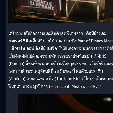
เตรียมพบกับกิจกรรมและสินค้าสุดพิเศษจาก
“ดิสนีย์”
และ
“เมเจอร์ ซีนีเพล็กซ์”
ภายใต้แคมเปญ
‘Be Part of Disney Mag
– บี พาร์ท ออฟ ดิสนีย์ แมจิค’
ในปีแห่งความมหัศจรรย์ของดิสน
เริ่มตั้งแต่ต้นปีด้วยความมหัศจรรย์ของช้างน้อยบินได้ ดัมโบ้
(Dumbo) ที่จะเข้าฉายต้อนรับวันวันหยุดยาว อย่างวันจักรี และว
สงกรานต์ ในวันพฤหัสบดีที่ 28 มีนาคมนี้ ต่อด้วยอะลาดิน
(Aladdin) เดอะ ไลอ้อน คิง (The Lion King) ปิดท้ายปีด้วย มา
ฟิเซนต์: นางพญาปีศาจ (Maleficent: Mistress of Evil)