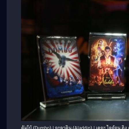
ดัมโบ้ (Dumbo) | อะลาดิน (Aladdin) | เดอะ ไลอ้อน คิง