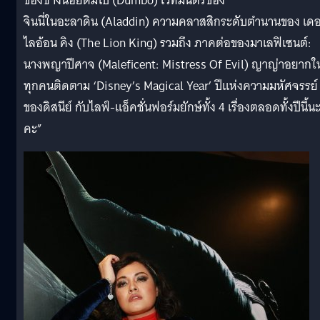
ของช้างน้อยดัมโบ้ (Dumbo) เวทมนตร์ของ
จินนี่ในอะลาดิน (Aladdin) ความคลาสสิกระดับตำนานของ เด
ไลอ้อน คิง (The Lion King) รวมถึง ภาคต่อของมาเลฟิเซนต์:
นางพญาปีศาจ (Maleficent: Mistress Of Evil) ญาญ่าอยากให
ทุกคนติดตาม ‘Disney’s Magical Year’ ปีแห่งความมหัศจรรย์
ของดิสนีย์ กับไลฟ์-แอ็คชั่นฟอร์มยักษ์ทั้ง 4 เรื่องตลอดทั้งปีนี้น
คะ”