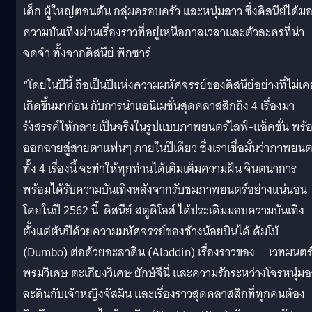
เด็ก ผู้ใหญ่ตอนต้น กลุ่มครอบครัว และหนุ่มสาว ซึ่งดิสนีย์ได้ม
ความบันเทิงผ่านเรื่องราวที่อยู่เหนือกาลเวลาและตัวละครที่น่า
จดจำ ทั้งจากดิสนีย์ พิกซาร์
“โดยในปีนี้ ถือเป็นปีแห่งความมหัศจรรย์ของดิสนีย์อย่างที่ไม่เ
เกิดขึ้นมาก่อน กับการนำแอนิเมชั่นสุดคลาสสิกถึง 4 เรื่องมา
รังสรรค์ให้กลายเป็นจริงในรูปแบบภาพยนตร์ไลฟ์-แอ็คชั่น พร้
ออกฉายสู่สายตาแฟนๆ ภายในปีเดียว ซึ่งเราเชื่อมั่นว่าภาพยนต
ทั้ง 4 เรื่องนี้ จะทำให้ทุกท่านได้เติมเต็มความฝัน จินตนาการ
พร้อมได้รับความบันเทิงหลังจากรับชมภาพยนตร์อย่างแน่นอน
โดยในปี 2562 นี้ ดิสนีย์ สตูดิโอส์ ได้ประเดิมมอบความบันเทิง
ตั้งแต่ต้นปีด้วยความมหัศจรรย์ของช้างน้อยบินได้ ดัมโบ้
(Dumbo) ต่อด้วยอะลาดิน (Aladdin) เรื่องราวของ เวทมนตร
พรมวิเศษ ตะเกียงวิเศษ ยักษ์จีนี่ และความรักระหว่างโจรหนุ่มอ
ละดินกับเจ้าหญิงจัสมิน และเรื่องราวสุดคลาสสิกที่ทุกคนต้อง