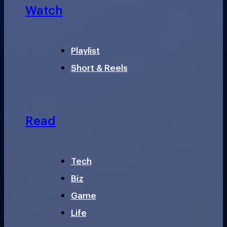
Watch
Playlist
Short & Reels
Read
Tech
Biz
Game
Life