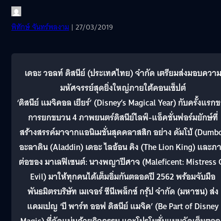
พิทักษ์ จันทร์พลงาม
| 27/03/2019
เดอะ วอลท์ ดิสนีย์ (ประเทศไทย) จำกัด เตรียมส่งมอบควา
มหัศจรรย์สุดยิ่งใหญ่ภายใต้คอนเซ็ปต์
‘ดิสนีย์ แมจิคอล เยียร์’ (Disney’s Magical Year) กับครั้งแรก
การยกขบวน 4 ภาพยนตร์ดิสนีย์ไลฟ์-แอ็คชั่นฟอร์มยักษ์ที่
สร้างสรรค์มาจากแอนิเมชั่นสุดคลาสสิก อย่าง ดัมโบ้ (Dumb
อะลาดิน (Aladdin)
เดอะ ไลอ้อน คิง (The Lion King)
และภ
ต่อของ
มาเลฟิเซนต์
: นางพญาปีศาจ (Maleficent: Mistress 
Evil) มาให้ทุกคนได้เต็มอิ่มกันตลอดปี 2562 พร้อมจับมือ
พันธมิตรบริษัท เมเจอร์ ซีนีเพล็กซ์ กรุ้ป จำกัด (มหาชน) ส่ง
แคมเปญ ‘บี พาร์ท ออฟ ดิสนีย์ แมจิค’ (Be Part of Disney