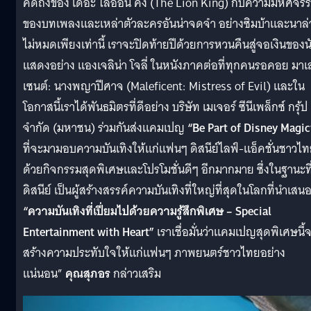
คิดถึงของ เดอะ ไลอ้อน คิง (The Lion King) กับความมหัศจรร
ของบทเพลงและเหล่าตัวละครอันน่าจดจำ อย่างซิมบ้าและนาล่
ไม่หมดเพียงเท่านี้ เราจะปิดท้ายปีด้วยการหวนคืนสู่จอเงินของน
แสดงอย่าง แองเจลิน่า โจลี่ ในหนังภาคต่อที่ทุกคนรอคอย มาเ
เซนต์: นางพญาปีศาจ (Maleficent: Mistress of Evil) และใน
โอกาสนี้เราได้พันธมิตรที่ดีอย่าง บริษัท เมเจอร์ ซีนีเพล็กซ์ กรุ้ป
จำกัด (มหาชน) ร่วมกันส่งแคมเปญ
“Be Part of Disney Magic
ที่จะมามอบความบันเทิงให้แก่แฟนๆ ดิสนีย์ไลฟ์-แอ็คชั่นชาวไ
ด้วยกิจกรรมสุดพิเศษและโปรโมชั่นดีๆ อีกมากมาย ซึ่งในฐานะที
ดิสนีย์ เป็นผู้สร้างสรรค์ความบันเทิงที่ใหญ่ที่สุดในโลกที่นำเสน
“ความบันเทิงที่เปี่ยมไปด้วยความรู้สึกพิเศษ –
Special
Entertainment with Heart”
เราเชื่อมั่นว่าแคมเปญสุดพิเศษนี้
สร้างความประทับใจให้แก่แฟนๆ ภาพยนตร์ชาวไทยอย่าง
แน่นอน”
คุณสุภอร
กล่าวเสริม