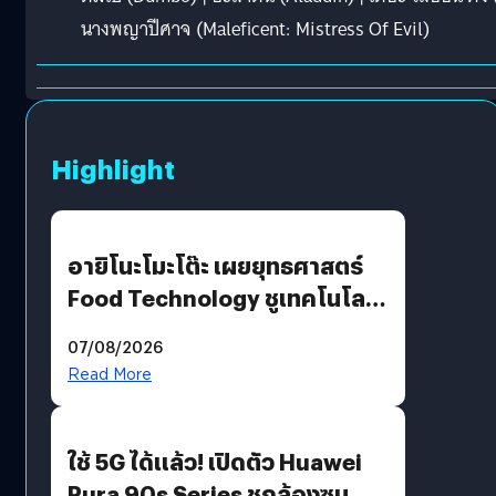
นางพญาปีศาจ (Maleficent: Mistress Of Evil)
Highlight
อายิโนะโมะโต๊ะ เผยยุทธศาสตร์
Food Technology ชูเทคโนโลยี
“AminoScience” เจาะอินไซต์ผู้
07/08/2026
บริโภคและ B2B
Read More
ใช้ 5G ได้แล้ว! เปิดตัว Huawei
Pura 90s Series ชูกล้องซูม