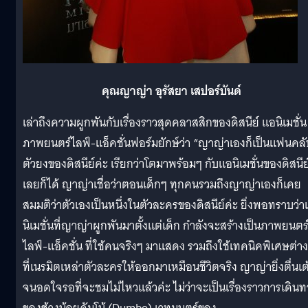
คุณญาญ่า อุรัสยา เสปอร์บันด์
เล่าถึงความผูกพันกับเรื่องราวสุดคลาสสิกของดิสนีย์ แอนิเมชั่น ส
ภาพยนตร์ไลฟ์-แอ็คชั่นฟอร์มยักษ์ว่า “ญาญ่าเองก็เป็นแฟนคลั
ตัวยงของดิสนีย์ค่ะ เรียกว่าโตมาพร้อมๆ กับแอนิเมชั่นของดิสนีย
เลยก็ได้ ญาญ่าเชื่อว่าตอนเด็กๆ ทุกคนรวมถึงญาญ่าเองก็เคย
สมมติว่าตัวเองเป็นหนึ่งในตัวละครของดิสนีย์ค่ะ ยิ่งพอทราบว่
นิเมชั่นที่ญาญ่าผูกพันมาตั้งแต่เด็ก กำลังจะสร้างเป็นภาพยนตร
ไลฟ์-แอ็คชั่น ที่ใช้คนจริงๆ มาแสดง รวมถึงใช้เทคนิคพิเศษต่า
ที่เนรมิตเหล่าตัวละครให้ออกมาเหมือนชีวิตจริง ญาญ่ายิ่งตื่นเต
จนอดใจรอที่จะชมไม่ไหวแล้วค่ะ ไม่ว่าจะเป็นเรื่องราวการเดินท