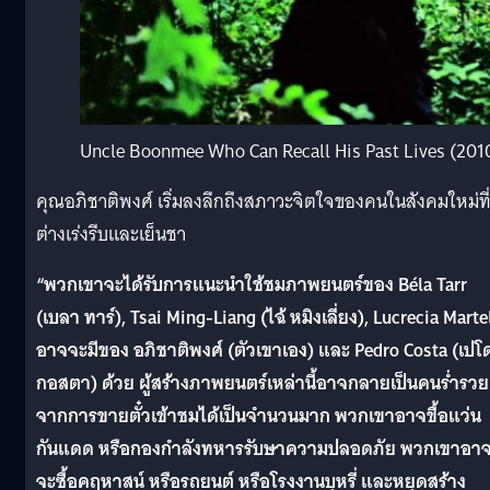
Uncle Boonmee Who Can Recall His Past Lives (201
คุณอภิชาติพงศ์ เริ่มลงลึกถึงสภาวะจิตใจของคนในสังคมใหม่ที
ต่างเร่งรีบและเย็นชา
“พวกเขาจะได้รับการแนะนำใช้ชมภาพยนตร์ของ Béla Tarr
(เบลา ทาร์), Tsai Ming-Liang (ไฉ้ หมิงเลี่ยง), Lucrecia Marte
อาจจะมีของ อภิชาติพงศ์ (ตัวเขาเอง) และ Pedro Costa (เปโ
กอสตา) ด้วย ผู้สร้างภาพยนตร์เหล่านี้อาจกลายเป็นคนร่ำรวย
จากการขายตั๋วเข้าชมได้เป็นจำนวนมาก พวกเขาอาจขื้อแว่น
กันแดด หรือกองกำลังทหารรับษาความปลอดภัย พวกเขาอา
จะซื้อคฤหาสน์ หรือรถยนต์ หรือโรงงานบุหรี่ และหยุดสร้าง