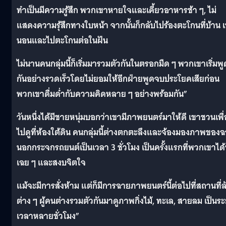
ทำเป็นมีความรู้สึก พวกเขาหายใจและเคี้ยวอาหารช้า ๆ, ไม่
แสดงความรุ้สึกทางใบหน้า จากนั้นก็กลับไปร้องตะโกนที่บ้าน 
นอนและไปตะโกนต่อในฝัน
ไม่นานคนกลุ่มนี้ก็เริ่มมารวมตัวกันในตรอกมืด ๆ พวกเขาเริ่มพู
กันอย่างรวดเร็วโดยไม่ยอมให้อีกฝ่ายพูดจบประโยคเสียก่อน
พวกเขาดื่มด่ำกับความคิดหลาย ๆ อย่างพร้อมกัน”
วันหนึ่งได้มีชายหนุ่มบอกว่าเขามีภาพยนตร์มาให้ดี เขาชวนเพื
ไปดูที่ห้องใต้ดิน คนกลุ่มนี้ต่างตกตะลึงและจ้องมองภาพของ
นอกกระจกรถยนต์เป็นเวลา 3 ชั่วโมง เป็นครั้งแรกที่พวกเขาได้น
เฉย ๆ และสงบจิตใจ
แม้จะมีการสั่งห้าม แต่ก็มีการฉายภาพยนตร์นี้ต่อไปที่สถานที่ล
ต่าง ๆ ผู้คนต่างรวมตัวกันมาดูภาพกิ่งไม้, ทะเล, สายลม เป็นร
เวลาหลายชั่วโมง”