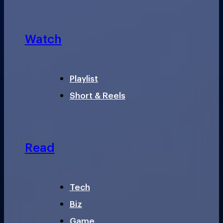
Watch
Playlist
Short & Reels
Read
Tech
Biz
Game