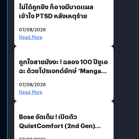
ไม่ได้ถูกยิง ก็อาจมีบาดแผล
เข้าใจ PTSD หลังเหตุร้าย
07/08/2026
Read More
ถูกใจสายมังงะ ! ฉลอง 100 ปีชูเอ
ฉะ ด้วยโปรเจกต์ยักษ์ ‘Manga
Million’ เปิดให้อ่านฟรี 1 ล้านหน้า
07/08/2026
มีภาษาไทยด้วย
Read More
Bose จัดเต็ม ! เปิดตัว
QuietComfort (2nd Gen)
ฟีเจอร์ใหม่เพียบ แต่ราคาเดิม