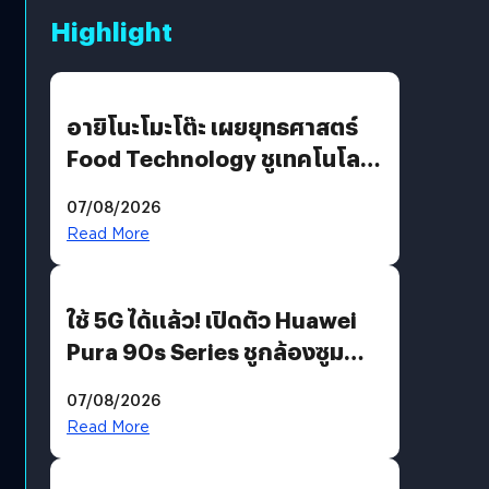
Highlight
อายิโนะโมะโต๊ะ เผยยุทธศาสตร์
Food Technology ชูเทคโนโลยี
“AminoScience” เจาะอินไซต์ผู้
07/08/2026
บริโภคและ B2B
Read More
ใช้ 5G ได้แล้ว! เปิดตัว Huawei
Pura 90s Series ชูกล้องซูม
200 MP ในรุ่นท็อป
07/08/2026
Read More