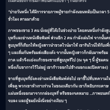
เริ่มต้นของการชมภาพยนตร์แบบช้า ๆ กันอีกครั้ง
“บ่ายวันหนึ่ง ได้มีการฉายภาพผู้ชายกำลังนอนหลับเป็นเวลา 5
ชั่วโมง ตามมาด้วย
ภาพของชาย 3 คน นั่งอยู่ที่โต๊ะในช่วงบ่าย โดยคนหนึ่งกำลังสู
บุหรี่และอ่านหนังสือพิมพ์ ส่วนอีก 2 คน กำลังเล่นไพ่ จากนั้นคน
สูบบุหรี่ก็เรียกให้หญิงสาวนำขวดไวน์มาให้ เขารินไวน์ให้กับเพื
ๆ และดื่มกันพร้อมส่งเสียงดัง จากนั้นหญิงสาวก็กลับมาพร้อม
ถาด แล้วจึงแย่งแก้วของชายที่สูบบุหรีไป (ณ จุด ๆ นี้ ผู้ชมคน
หนึ่งเก็บอาการไว้ไม่อยู่ เขาก้าวออกไปข้างนอกและปิดตาลง)
ชายที่สูบบุหรี่ยังคงอ่านหนังสือพิมพ์ต่อไป เขาชี้ไปที่บทความให
เพื่อดู พวกเขาหัวเราะร่วน ในขณะเดียวกัน เขาก็หยิบกระดาษ
แผ่นหนึ่งออกมาจากกล่องบุหรี่ หรือซองจดหมาย …ภาพยนตร์
จบลง และผู้ชมยังนั่งนิ่งอย่างเงียบ ๆ