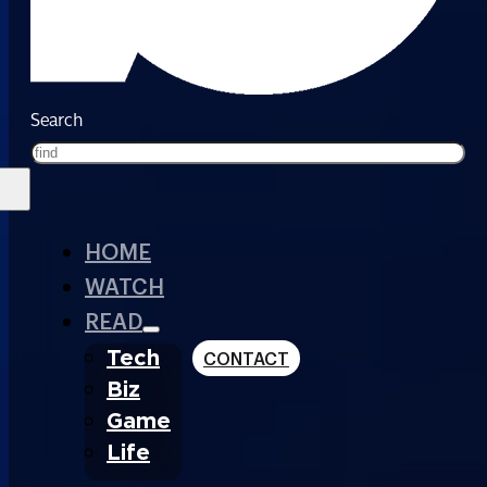
Search
HOME
WATCH
READ
Tech
CONTACT
Biz
Game
Life