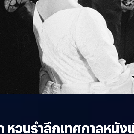
ก หวนรำลึกเทศกาลหนังเมื