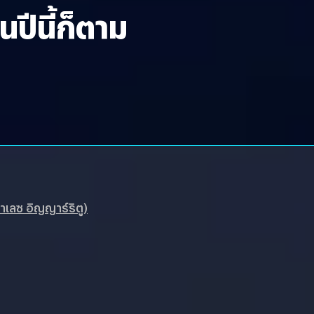
ปีนี้ก็ตาม
าเลซ อิญญาร์ริตู)