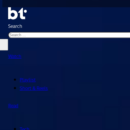
Search
Watch
Playlist
Short & Reels
Read
Tech