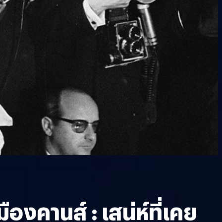
องคานส์ : เสน่ห์ที่เคย