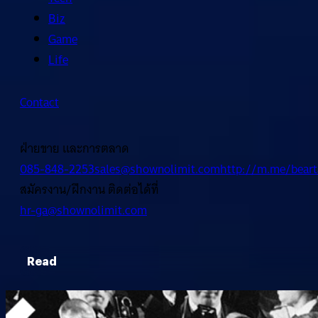
Biz
Game
Life
Contact
ฝ่ายขาย และการตลาด
085-848-2253
sales@shownolimit.com
http://m.me/beart
สมัครงาน/ฝึกงาน ติดต่อได้ที่
hr-ga@shownolimit.com
Read