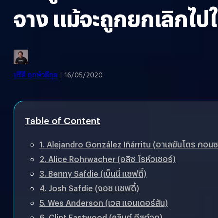
จาง แม้จะถูกยกเลิกไปใน
ปรีดี ฤกษ์วลีกุล
| 16/05/2020
Table of Content
1. Alejandro González Iñárritu (อาเลฆันโดร กอนซ
2. Alice Rohrwacher (อลิซ โรห์วเชอร์)
3. Benny Safdie (เบ็นนี่ แซฟดี้)
4. Josh Safdie (จอช แซฟดี้)
5. Wes Anderson (เวส แอนเดอร์สัน)
6. Clint Eastwood (คลินต์ อีสต์วูด)