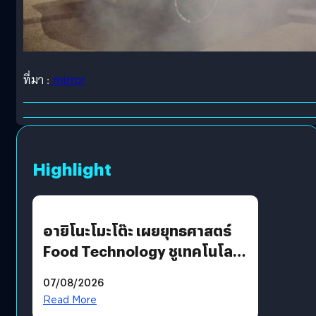
ที่มา :
mirror
Highlight
อายิโนะโมะโต๊ะ เผยยุทธศาสตร์
Food Technology ชูเทคโนโลยี
“AminoScience” เจาะอินไซต์ผู้
07/08/2026
บริโภคและ B2B
Read More