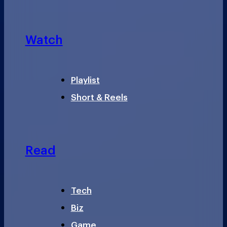
Watch
Playlist
Short & Reels
Read
Tech
Biz
Game