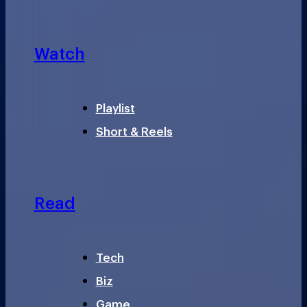
Watch
Playlist
Short & Reels
Read
Tech
Biz
Game