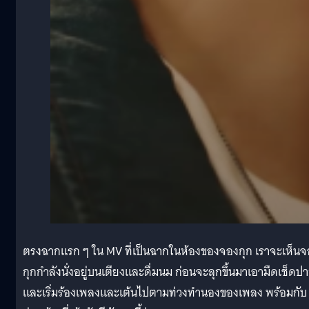
ตรงฉากแรก ๆ ใน MV ที่เป็นฉากในห้องของจองกุก เราจะเห็นจ
กุกกำลังนั่งอยู่บนเตียงและดื่มนม ก่อนจะลุกขึ้นมาเอามืดเช็ดป
และเริ่มร้องเพลงและเต้นไปตามท่วงทำนองของเพลง พร้อมกับ