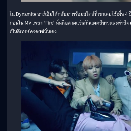
ใน Dynamite อาร์เอ็มได้กลับมาพร้อมสไตล์ที่เขาเคยใช้เมื่อ 4 ป
ก่อนใน MV เพลง ‘Fire’ นั่นคือสวมแว่นกันแดดสีขาวและทำสีผ
เป็นสีเทอร์ควอยซ์นั่นเอง