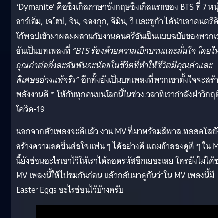
‘Dymanite’ คือซิงเกิลภาษาอังกฤษซิงเกิลแรกของ BTS ที่ 7 หนุ
อาร์เอ็ม, เจโฮป, จิน, จองกุก, จีมิน, วี และชูก้า ได้นำเอาดนตรีด
โก้พอปเข้ามาผสมผสานกับงานดนตรีอันเป็นแบบฉบับของพวกเ
อันเป็นบทเพลงที่
“BTS ร้องด้วยความเบิกบานและมั่นใจ โดยให
คุณค่าต่อสิ่งละอันพันละน้อยในชีวิตที่ทำให้ชีวิตมีคุณค่าและ
พิเศษอย่างแท้จริง”
อีกทั้งยังเป็นบทเพลงที่พวกเขาตั้งใจจะสร้
พลังงานดี ๆ ให้กับทุกคนบนโลกนี้ในช่วงเวลาที่เรากำลังฝ่าวิกฤต
โควิด-19
นอกจากตัวเพลงจะดีแล้ว งาน MV ที่มาพร้อมสีพาสเทลสดใสยั
สร้างความสดชื่นต่อใจแฟน ๆ ได้อย่างดี แถมถ้าลองดูดี ๆ ใน 
นี้ยังซ่อนอะไรเอาไว้ให้เราได้ถอดรหัสอีกเยอะเลย ใครยังไม่ได้
MV เพลงนี้ให้ไปชมกันก่อน แล้วกลับมาดูกันว่าใน MV เพลงนี้มี
Easter Eggs อะไรซ่อนไว้บ้างครับ