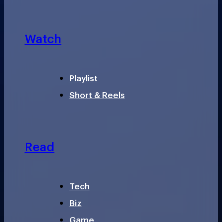
Watch
Playlist
Short & Reels
Read
Tech
Biz
Game