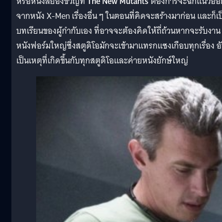
หรือหนังสยองขวัญที่
The New Mutants
ต้องการจะฉีกแนวออ
จากหนัง X-Men เรื่องอื่น ๆ ในตอนที่คิดจะสร้างมาก่อน และก็เป
บทเรียนของผู้กำกับเอง ที่อาจจะต้องคิดให้ถี่ถ้วนหากจะรับงาน
หนังฟอร์มใหญ่ซึ่งสตูดิโอมักจะเข้ามาแทรกแซงเกือบทุกเรื่อง อ
เป็นเหตุที่เกิดขึ้นกับทุกสตูดิโอและค่ายหนังยักษ์ใหญ่