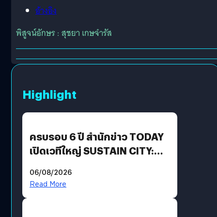
อ้างอิง
พิสูจน์อักษร : สุชยา เกษจำรัส
Highlight
ครบรอบ 6 ปี สำนักข่าว TODAY
เปิดเวทีใหญ่ SUSTAIN CITY:
THE GREEN TRANSITION ถก
06/08/2026
แนวทางปรับตัวสู่เศรษฐกิจสี
Read More
เขียวอย่างยั่งยืน