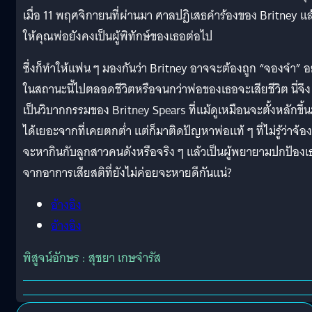
เมื่อ 11 พฤศจิกายนที่ผ่านมา ศาลปฏิเสธคำร้องของ Britney แล
ให้คุณพ่อยังคงเป็นผู้พิทักษ์ของเธอต่อไป
ซึ่งก็ทำให้แฟน ๆ มองกันว่า Britney อาจจะต้องถูก “จองจำ” อย
ในสถานะนี้ไปตลอดชีวิตหรือจนกว่าพ่อของเธอจะเสียชีวิต นี่จึง
เป็นวิบากกรรมของ Britney Spears ที่แม้ดูเหมือนจะตั้งหลักขึ้
ได้เยอะจากที่เคยตกต่ำ แต่ก็มาติดปัญหาพ่อแท้ ๆ ที่ไม่รู้ว่าจ้อง
จะหากินกับลูกสาวคนดังหรือจริง ๆ แล้วเป็นผู้พยายามปกป้องเ
จากอาการเสียสติที่ยังไม่ค่อยจะหายดีกันแน่?
อ้างอิง
อ้างอิง
พิสูจน์อักษร : สุชยา เกษจำรัส