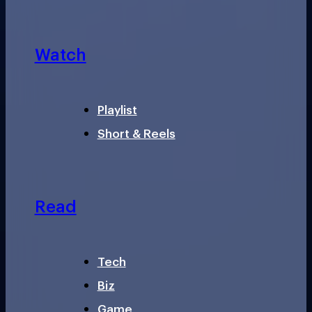
Watch
Playlist
Short & Reels
Read
Tech
Biz
Game