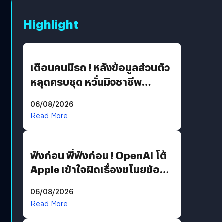
Highlight
เตือนคนมีรถ ! หลังข้อมูลส่วนตัว
หลุดครบชุด หวั่นมิจชาชีพ
สวมรอย ล่าสุดพบแล้วเกิดจาก
06/08/2026
รหัสผ่านหลุด ไม่ใช่แฮ็กเกอร์
Read More
ฟังก่อน พี่ฟังก่อน ! OpenAI โต้
Apple เข้าใจผิดเรื่องขโมยข้อมูล
อีกฝั่งไม่ตอบโต้ แต่ฟ้องต่อ
06/08/2026
Read More