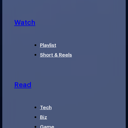
Watch
Playlist
Short & Reels
Read
Tech
Biz
Game