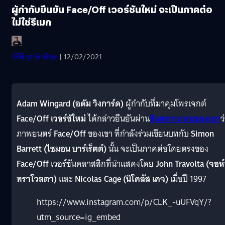
ผู้กำกับยืนยัน Face/Off เวอร์ชันใหม่ จะเป็นภาคต่อ
ไม่ใช่รีเมก
ปรีดี ฤกษ์วลีกุล
| 12/02/2021
Adam Wingard (อดัม วิงการ์ด)
ผู้กำกับที่มาคุมโพรเจกต์
Face/Off เวอร์ชัใหม่
ได้กล่าวยืนยันผ่าน
อินสตาแกรมของเขา
ว
ภาพยนตร์
Face/Off
ของเขา ที่กำลังร่วมเขียนบทกับ
Simon
Barrett (ไซมอน บาร์เร็ตต์)
นั้น จะเป็นภาคต่อโดยตรงของ
Face/Off
เวอร์ชันคลาสสิกที่นำแสดงโดย
John Travolta (จอห
ทราโวลตา)
และ
Nicolas Cage (นิโคลัส เคจ)
เมื่อปี 1997
https://www.instagram.com/p/CLK_-uUFVqY/?
utm_source=ig_embed