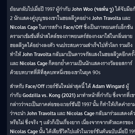
ย้อนกลับไปเมื่อปี 1997 ผู้กำกับ
John Woo (จอห์น วู)
ได้จับมือก
2 นักแสดงคู่บุญของเขาในฮอลลีวูดอย่าง
John Travolta
และ
Nicolas Cage
ในการสร้าง
Face/Off
ซึ่งเป็นภาพยนตร์แอ็กชัน
ดรามาเข้มข้นที่นำสไตล์ของภาพยนตร์ฮ่องกงมาใส่ในกลิ่นอาย
ฮอลลีวูดได้อย่างลงตัว จนประสบความสำเร็จไปทั่วโลก รวมถึง
ทำให้
John Travolta
กลับมาเป็นดาวจรัสแสงในฮอลลีวูดอีกครั้
และ
Nicolas Cage
ก็ตอกย้ำความเป็นนักแสดงรางวัลออสการ์
ด้วยบทบาทที่ดีที่สุดบทหนึ่งของเขาในยุค 90s
สำหรับ
Face/Off
เวอร์ชันใหม่ล่าสุดนี้ ได้
Adam Wingard
ผู้
กำกับ
Godzilla vs. Kong (2021)
มาทำหน้าที่กำกับ ซึ่งจากที่เข
กล่าวว่าจะเป็นภาคต่อของเวอร์ชันปี 1997 นั้น ก็ทำให้เกิดคำถา
ว่าจะนำ
John Travolta
และ
Nicolas Cage
กลับมาร่วมแสดงด้
หรือไม่ ซึ่งจริง ๆ แล้วก็เป็นเรื่องยาก เนื่องจากจากตัวละครของ
Nicolas Cage
นั้น ได้เสียชีวิตไปแล้วในเวอร์ชันต้นฉบับเมื่อปี 19