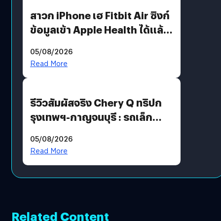
สาวก iPhone เฮ Fitbit Air ซิงก์
ข้อมูลเข้า Apple Health ได้แล้ว
แต่ HRV ยังไม่มา
05/08/2026
Read More
รีวิวสัมผัสจริง Chery Q ทริปก
รุงเทพฯ-กาญจนบุรี : รถเล็ก
ฟีเจอร์แน่น ช่วงล่างเฟิร์ม
05/08/2026
ฟังก์ชันเกินตัว
Read More
Related Content