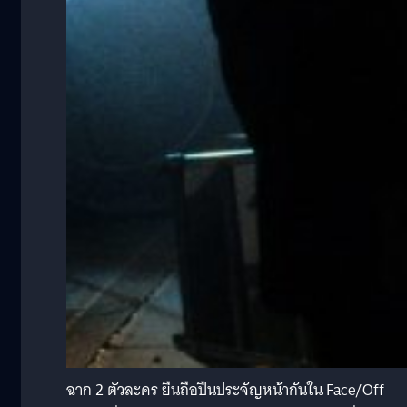
ฉาก 2 ตัวละคร ยืนถือปืนประจัญหน้ากันใน Face/Off