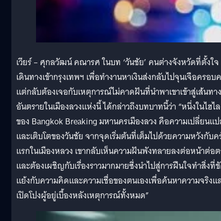
เวียร์ – ศุกลวัฒน์ คณารศ ในบท ‘วันชัย’ คนต่างจังหวัดที่ตั้งใจ
เดินทางเข้ากรุงเทพฯ เพื่อทำงานหาเงินส่งกลับไปจุนเจือครอบค
แต่กลับต้องเจอกับเหตุการณ์ไม่คาดฝันที่นำพาเขาเข้าสู่เส้นทา
อันตรายในเมืองลวงแห่งนี้ ได้กล่าวถึงบทบาทนี้ว่า “หนึ่งในไฮไล
ของ Bangkok Breaking มหานครเมืองลวง คือความเปลี่ยนแป
และเติบโตของวันชัย จากจุดเริ่มต้นที่เต็มไปด้วยความหวังกับครั
แรกในเมืองหลวง เขากลับเห็นความฝันพังทลายลงต่อหน้าต่อต
และต้องเผชิญกับเรื่องราวมากมายซึ่งนำไปสู่การฝืนใจทำสิ่งที่ข
แย้งกับความคิดและความเชื่อของตนเองเพื่อค้นหาความจริงแ
เปิดโปงผู้อยู่เบื้องหลังเหตุการณ์ทั้งหมด”