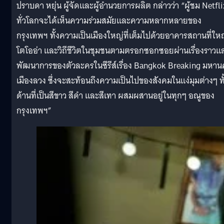
ปราบดา หยุ่น ผู้จัดและผู้อำนวยการผลิต กล่าวว่า “ผู้ชม Netfli
ทั่วโลกจะได้เห็นความร่วมสมัยและความหลากหลายของ
กรุงเทพฯ ทั้งความเป็นเมืองใหญ่ที่เต็มไปด้วยอาคารสถานที่ให
โตโออ่า และวิถีชีวิตในชุมชนตามตรอกซอกซอยผ่านเรื่องราวแ
พัฒนาการของตัวละครในซีรีส์เรื่อง Bangkok Breaking มหาน
เมืองลวง ซึ่งจะสะท้อนถึงความเป็นไปของสังคมในแง่มุมต่างๆ ทั
ด้านที่เป็นสีขาว สีดำ และสีเทา ผสมผสานอยู่ในทุกๆ อณูของ
กรุงเทพฯ”