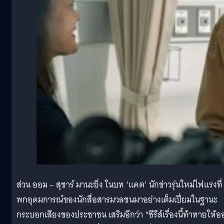
ส่วน ออม – สุชาร์ มานะยิ่ง ในบท ‘แคต’ นักข่าวรุ่นใหม่ไฟแรงที่
พกอุดมการณ์ของนักสื่อสารมวลชนมาอย่างเต็มเปี่ยมในฐานะ
กระบอกเสียงของประชาชน เสริมอีกว่า “ซีรีส์เรื่องนี้ท้าทายให้