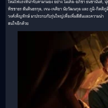
ใหม่ไฟแรงที่น่าจับตามามอง อย่าง ไมเคิล-อภิชา ธนชานันท์, นุ่
พิชชาธร สันตินธรกุล, เจน-เจติยา นัยวัฒนกุล และ ภูมิ-กิตติภูม
วงศ์เพ็ญทักษ์ มาประกบกับรุ่นใหญ่เพื่อเพิ่มสีสันและความน่า
สนใจอีกด้วย