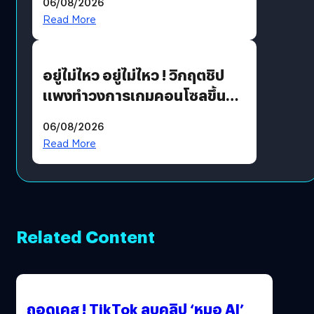
06/08/2026
แนวทางปรับตัวสู่เศรษฐกิจสี
Read More
เขียวอย่างยั่งยืน
อยู่ไม่ไหว อยู่ไม่ไหว ! วิกฤตชิป
แพงทำวงการเกมคอนโซลขึ้น
ราคายับ แบบนี้เกมเมอร์อยู่ยังไง
06/08/2026
?
Read More
Related Content
ถอดเคส ! TikTok ลบคลิป ‘หมอ AI’