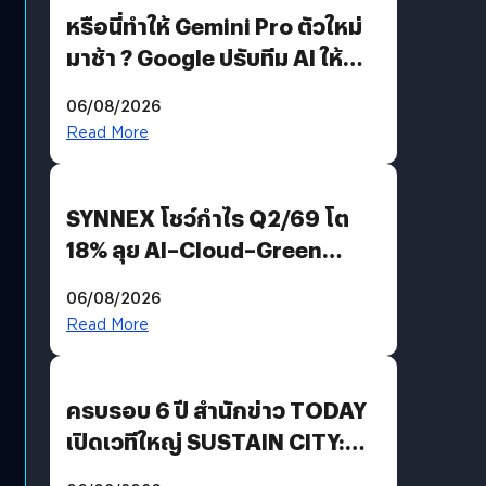
หรือนี่ทำให้ Gemini Pro ตัวใหม่
มาช้า ? Google ปรับทีม AI ให้
Demis Hassabis ลุยพัฒนา
06/08/2026
AGI
Read More
SYNNEX โชว์กำไร Q2/69 โต
18% ลุย AI–Cloud–Green
Energy สร้างฐาน Recurring
06/08/2026
Revenue เร่งเครื่อง New
Read More
Growth Engine พร้อมจ่าย
ปันผล 0.10 บาท/หุ้น
ครบรอบ 6 ปี สำนักข่าว TODAY
เปิดเวทีใหญ่ SUSTAIN CITY:
THE GREEN TRANSITION ถก