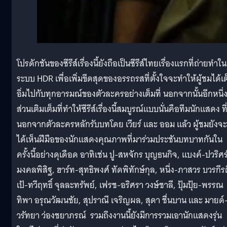
โปรดักชันของซีรีส์เรื่องนี้ยังถือเป็นซีรีส์ไทยเรื่องแรกที่ถ่ายทำใน
ระบบ HDR เพื่อเพิ่มขีดสุดของอรรถรสที่ตั้งใจจะทำให้ผู้ชมได้เ
อิ่มไปกับทุกอารมณ์ของตัวละครอย่างเต็มที่ นอกจากนั้นอีกหนึ่
ส่วนเติมเต็มที่ทำให้ซีรีส์เรื่องนี้สมบูรณ์แบบนั่นคือทีมนักแสดง ที
นอกจากตัวละครหลักรับบทโดย เวียร์ และ ออม แล้ว ผู้ชมยังจะ
ได้เห็นฝีมือของนักแสดงคุณภาพที่มาร่วมประชันบทบาทกันใน
ครั้งนี้อย่างดุเดือด อาทิเช่น ปู-สหจักร บุญธนกิจ, แบงค์-ปวริศร
มงคลพิสิฐ, ฮาร์ท-สุทธิพงศ์ ทัดพิทักษ์กุล, หนึ่ง-ภาสวร บวรกีรต
เป้-ทวีฤทธิ์ จุลละทรัพย์, เฟรช-อริศรา วงษ์ชาลี, ปุ้มปุ้ย-พรรณ
ทิพา อรุณวัฒนชัย, สุปราณี เจริญผล, สุดา ชื่นบาน และ มายด์
วรัทยา ว่องชยาภรณ์ รวมถึงงานนี้ยังมีการรวมเอานักแสดงรุ่น