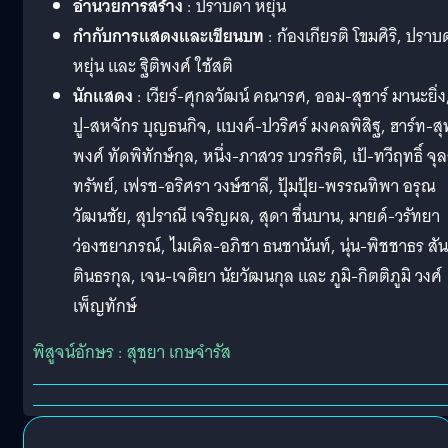
อำนวยการสร้าง
: ปราบดา หยุ่น
กำกับการแสดงและเขียนบท
: ก้องเกียรติ โขมศิริ, ปราบ
หยุ่น และ ฐิติพงศ์ ใช้สติ
นักแสดง
: เวียร์-ศุกลวัฒน์ คณารศ, ออม-สุชาร์ มานะยิ่ง
ปู-สหจักร บุญธนกิจ, แบงค์-ปวริศร์ มงคลพิสิฐ, ฮาร์ท-สุ
พงศ์ ทัดพิทักษ์กุล, หนึ่ง-ภาสวร บวรกีรติ, เป้-ทวีฤทธิ์ จุ
ทรัพย์, เฟรช-อริศรา วงษ์ชาลี, ปุ้มปุ้ย-พรรณทิพา อรุณ
วัฒนชัย, สุปราณี เจริญผล, สุดา ชื่นบาน, มายด์-วรัทยา
ว่องชยาภรณ์, ไมเคิล-อภิชา ธนชานันท์, นุ่น-พิชชาธร สัน
ตินธรกุล, เจน-เจติยา นัยวัฒนกุล และ ภูมิ-กิตติภูมิ วงศ์
เพ็ญทักษ์
พิสูจน์อักษร : สุชยา เกษจำรัส