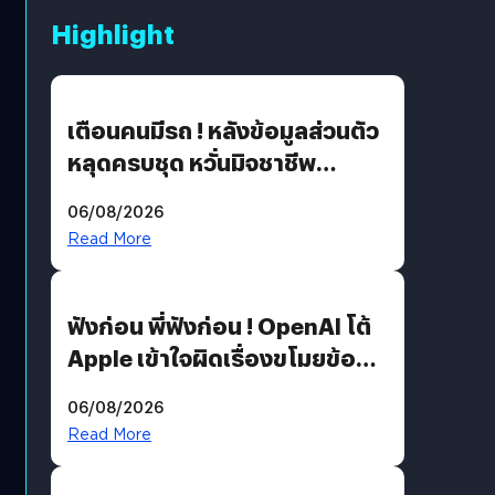
Highlight
เตือนคนมีรถ ! หลังข้อมูลส่วนตัว
หลุดครบชุด หวั่นมิจชาชีพ
สวมรอย ล่าสุดพบแล้วเกิดจาก
06/08/2026
รหัสผ่านหลุด ไม่ใช่แฮ็กเกอร์
Read More
ฟังก่อน พี่ฟังก่อน ! OpenAI โต้
Apple เข้าใจผิดเรื่องขโมยข้อมูล
อีกฝั่งไม่ตอบโต้ แต่ฟ้องต่อ
06/08/2026
Read More