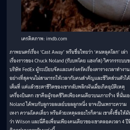
เครดิตภาพ: imdb.com
ภาพยนตร์เรื่อง ‘Cast Away’ หรือชื่อไทยว่า ‘คนหลุดโลก’ เล่า
เรื่องราวของ Chuck Noland (รับบทโดย แฮงก์ส) วิศวกรระบบ
บริษัท FedEx ผู้ระเบียบจัดและเคร่งครัดเรื่องตารางเวลาทำงาน
อย่างที่สุดจนไม่สามารถให้เวลากับคนสำคัญและชีวิตส่วนตัวได้
เต็มที่ แต่แล้วชะตาชีวิตของเขากลับพลิกผันเมื่อเกิดอุบัติเหตุ
เครื่องบินตก เขาคือผู้รอดชีวิตเพียงคนเดียวบนเกาะร้าง ที่นั่นเ
Noland ได้พบกับลูกวอลเลย์บอลลูกหนึ่ง อาจเป็นเพราะความ
เหงา ความโดดเดี่ยว หรือด้วยเหตุผลอะไรก็ตาม เขาตั้งชื่อให้มั
ว่า Wilson และนี่คือเพื่อนเพียงคนเดียวของเขาตลอดเวลา 4 ปีที