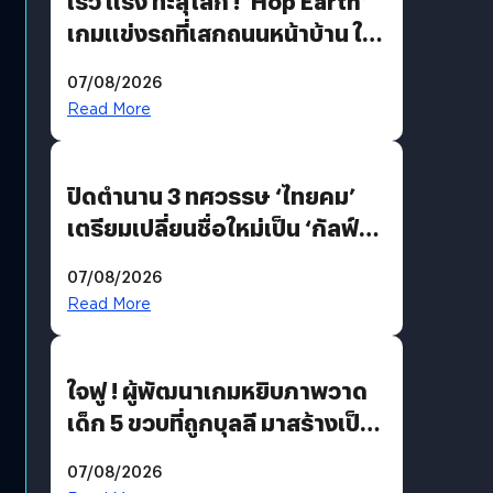
เร็ว แรง ทะลุโลก ! ‘Hop Earth’
เกมแข่งรถที่เสกถนนหน้าบ้าน ให้
เป็นสนามแข่ง
07/08/2026
Read More
ปิดตำนาน 3 ทศวรรษ ‘ไทยคม’
เตรียมเปลี่ยนชื่อใหม่เป็น ‘กัลฟ์
สเปซ เทคโนโลยี’ ลุยธุรกิจ
07/08/2026
อวกาศเต็มสูบ
Read More
ใจฟู ! ผู้พัฒนาเกมหยิบภาพวาด
เด็ก 5 ขวบที่ถูกบุลลี มาสร้างเป็น
มอนสเตอร์ในเกม
07/08/2026