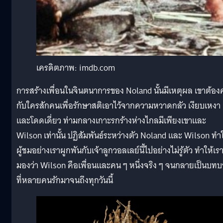
เครดิตภาพ: imdb.com
การสร้างเพื่อนในจินตนาการของ Noland นั้นมีเหตุผล เขาต้อง
กับใครสักคนเพื่อรักษาสติเอาไว้จากความหวาดกลัว เงียบเหงา
และโดดเดี่ยว ท่ามกลางเกาะรกร้างห่างไกลมีเพียงเขาและ
Wilson เท่านั้น ปฏิสัมพันธ์ระหว่างตัว Noland และ Wilson ทำใ
ผู้ชมอย่างเราผูกพันกับเจ้าลูกวอลเลย์นี้ไปอย่างไม่รู้ตัว ทำให้เร
มองว่า Wilson คือเพื่อนและคน ๆ หนึ่งจริง ๆ จนกลายเป็นบท
ที่หลายคนรักมาจนถึงทุกวันนี้