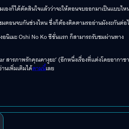
มเองก็ได้ตัดสินใจแล้วว่าจะให้ตอนจบออกมาเป็นแบบไห
ชมตอนจบกันช่วงไหน ซึ่งก็ต้องติดตามรออ่านมังงะกันต่อ
องอนิเมะ Oshi No Ko ซีซั่นแรก ก็สามารถรับชมผ่านทาง
War สารภาพรักคุณคางูยะ’ (อีกหนึ่งเรื่องที่แต่งโดยอากาซ
นเพิ่มเติมได้
ตามนี้
เลย