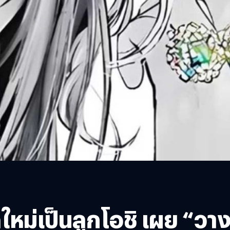
ิดใหม่เป็นลูกโอชิ เผย “