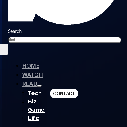
Search
HOME
WATCH
READ
Tech
CONTACT
Biz
Game
Life