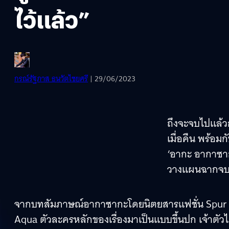
ไว้แล้ว”
กรณ์รัฐภาส ธนวัตไชยศรี
| 29/06/2023
ถึงจะจบไปแล้ว
เมื่อคืน พร้อมก
‘อากะ อากาซากะ
วางแผนฉากจบขอ
จากบทสัมภาษณ์อากาซากะโดยนิตยสารแฟชั่น Spur M
Aqua ตัวละครหลักของเรื่องมาเป็นแบบขึ้นปก เจ้าตัว