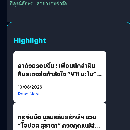
พิสูจน์อักษร : สุชยา เกษจำรัส
Highlight
ลาด้วยรอยยิ้ม ! เพื่อนนักล่าฝัน
คืนสเตจส่งกำลังใจ “V11 นะโม”
ยุติฝันสัปดาห์ที่ 9 ท่ามกลางความ
10/08/2026
รักแน่นฮอลล์
Read More
ทรู จับมือ มูลนิธิถันยรักษ์ฯ ชวน
“โอปอล สุชาตา” ควงคุณแม่ส่ง