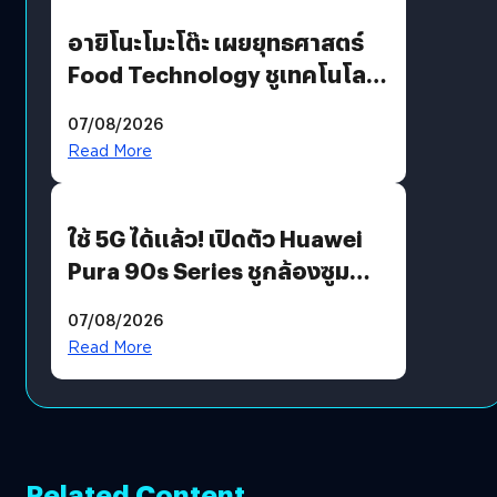
อายิโนะโมะโต๊ะ เผยยุทธศาสตร์
Food Technology ชูเทคโนโลยี
“AminoScience” เจาะอินไซต์ผู้
07/08/2026
บริโภคและ B2B
Read More
ใช้ 5G ได้แล้ว! เปิดตัว Huawei
Pura 90s Series ชูกล้องซูม
200 MP ในรุ่นท็อป
07/08/2026
Read More
Related Content