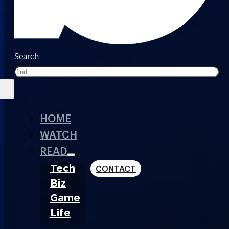
Search
HOME
WATCH
READ
Tech
CONTACT
Biz
Game
Life