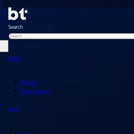
Search
Watch
Playlist
Short & Reels
Read
Tech