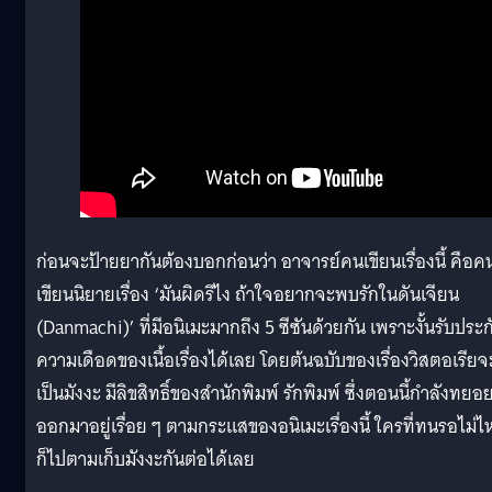
ก่อนจะป้ายยากันต้องบอกก่อนว่า อาจารย์คนเขียนเรื่องนี้ คือค
เขียนนิยายเรื่อง ‘มันผิดรึไง ถ้าใจอยากจะพบรักในดันเจียน
(Danmachi)’ ที่มีอนิเมะมากถึง 5 ซีซันด้วยกัน เพราะงั้นรับประก
ความเดือดของเนื้อเรื่องได้เลย โดยต้นฉบับของเรื่องวิสตอเรียจ
เป็นมังงะ มีลิขสิทธิ์ของสำนักพิมพ์ รักพิมพ์ ซึ่งตอนนี้กำลังทยอ
ออกมาอยู่เรื่อย ๆ ตามกระแสของอนิเมะเรื่องนี้ ใครที่ทนรอไม่ไ
ก็ไปตามเก็บมังงะกันต่อได้เลย