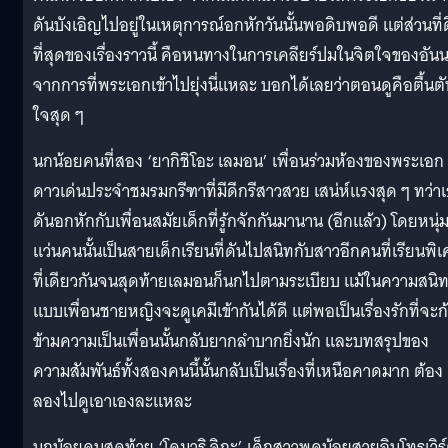
ดันบังเอิญไปอยู่ในเหตุการณ์อกหักวันนั้นพอดิบพอดี แต่ส่วนที่ด
ที่สุดของเรื่องราวนี้ คือหนทางในการเคลียร์ปมในจิตใจของอัน
จากการที่พระเอกเข้าไปยุ่งนี่แหละ บอกได้เลยว่าตอนดูคือตื้นตั
ใจสุด ๆ
นกน้อยคนที่สอง ‘ยากิชิโอะ เลมอน’ เพื่อนร่วมห้องของพระเอก
ดาวเด่นประจำชมรมกรีฑาที่มีดีกรีสาวสวย เสน่ห์แรงสุด ๆ ทว่า
ดันอกหักกับเพื่อนสมัยเด็กที่รู้กจักกันมานาน (อีกแล้ว) โดยหนุ่
แว่นคนนั้นเป็นสายเด็กเรียนที่ดันไปสนิทกับสาวอีกคนที่เรียนพิ
ที่เดียวกันจนสุดท้ายเลมอนก็นกไปตามระเบียบ แม้ในความสนิ
แบบเพื่อนชายหญิงจะดูเคมีเข้ากันได้ดี แต่พอเป็นเรื่องรักที่จะก
ข้ามความเป็นเพื่อนนั้นกลับยากลำบากยิ่งนัก และบทสรุปของ
ความสัมพันธ์ทั้งสองคนนี้นั้นกลับเป็นเรื่องที่เหนือคาดมาก ต้อง
ลองไปดูเอาเองละแหละ
นกน้อยคนสุดท้าย ‘โคมาริ จิกะ’ เด็กสาวพูดน้อยสายอินโทรเวิร