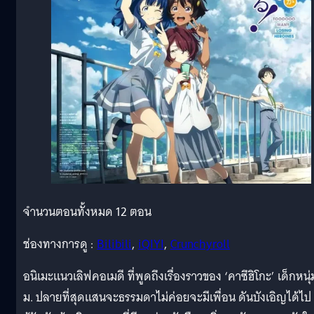
จำนวนตอนทั้งหมด 12 ตอน
ช่องทางการดู :
Bilibili
,
iQIYI
,
Crunchyroll
อนิเมะแนวเลิฟคอเมดี ที่พูดถึงเรื่องราวของ ‘คาซึฮิโกะ’ เด็กหนุ่
ม. ปลายที่สุดแสนจะธรรมดาไม่ค่อยจะมีเพื่อน ดันบังเอิญได้ไป