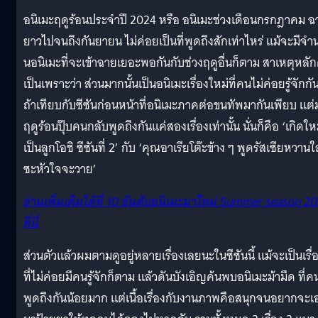
อนิเมะฤดูร้อนประจำปี 2024 หรือ อนิเมะช่วงเดือนกรกฎาคม ฉ
ยาวไปจนถึงกันยายน ไม่ค่อยเป็นที่พูดถึงสักเท่าไหร่ แม้จะมีจำ
นอนิเมะที่จะเข้าฉายเยอะพอกันกับช่วงฤดูอื่นก็ตาม สาเหตุหลั
เป็นเพราะว่า ส่วนมากนั้นเป็นอนิเมะเรื่องใหม่ที่คนไม่ค่อยรู้จักกั
ถ้าเทียบกับซีซันก่อนหน้าที่อนิเมะภาคต่อขนทัพมากันเพียบ แต่
ฤดูร้อนปุ๊บคนกลับพูดถึงกันแค่สองเรื่องเท่านั้น นั่นก็คือ ‘เกิดให
เป็นลูกโอชิ ซีซันที่ 2’ กับ ‘คุณอาเรียโต๊ะข้าง ๆ พูดรัสเซียหวานใส
ซะหัวใจจะวาย’
อ่านเพิ่มเติมได้ที่ 10 อันดับอนิเมะมาใหม่ Summer season 2
ที่นี่
ส่วนตัวแล้วผมตามดูอยู่หลายเรื่องเลยนะในซีซันนี้ แม้จะเป็นเรื่
ที่ไม่ค่อยมีคนรู้จักก็ตาม แล้วดันบังเอิญค้นพบอนิเมะม้ามืด ที่ค
พูดถึงกันน้อยมาก แต่เนื้อเรื่องกับงานภาพคือสนุกจนอยากจะเ