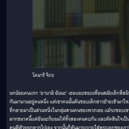
โคมาริ จิกะ
นกน้อยคนแรก ‘ยานามิ อันนะ’ เธอแอบชอบเพื่อนสมัยเด็กที่สน
กันมานานอยู่คนหนึ่ง แต่เขาคนนั้นดันชอบเด็กสาวย้ายเข้ามาให
ที่กลายมาเป็นส่วนหนึ่งในกลุ่มสามคนของพวกเธอ แม้จะชอบเข
มากขนาดนี้แต่อันนะก็ยอมให้ทั้งสองคนคบกัน และตัดสินใจเป็
คนตีตัวออกหากไปเอง จากนั้นก็หันมาระบายใส่พระเอกของเราท