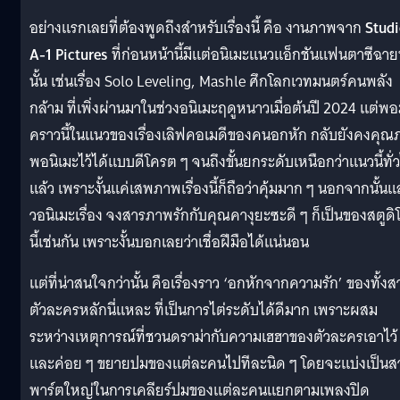
อย่างแรกเลยที่ต้องพูดถึงสำหรับเรื่องนี้ คือ งานภาพจาก
Stud
A-1 Pictures
ที่ก่อนหน้านี้มีแต่อนิเมะแนวแอ็กชันแฟนตาซีฉายท
นั้น เช่นเรื่อง Solo Leveling, Mashle ศึกโลกเวทมนตร์คนพลัง
กล้าม ที่เพิ่งผ่านมาในช่วงอนิเมะฤดูหนาวเมื่อต้นปี 2024 แต่พ
คราวนี้ในแนวของเรื่องเลิฟคอเมดีของคนอกหัก กลับยังคงคุณ
พอนิเมะไว้ได้แบบดีโครต ๆ จนถึงขั้นยกระดับเหนือกว่าแนวนี้ทั่
แล้ว เพราะงั้นแค่เสพภาพเรื่องนี้ก็ถือว่าคุ้มมาก ๆ นอกจากนั้นแล
วอนิเมะเรื่อง จงสารภาพรักกับคุณคางุยะซะดี ๆ ก็เป็นของสตูดิ
นี้เช่นกัน เพราะงั้นบอกเลยว่าเชื่อฝีมือได้แน่นอน
แต่ที่น่าสนใจกว่านั้น คือเรื่องราว ‘อกหักจากความรัก’ ของทั้ง
ตัวละครหลักนี่แหละ ที่เป็นการไต่ระดับได้ดีมาก เพราะผสม
ระหว่างเหตุการณ์ที่ชวนดราม่ากับความเฮฮาของตัวละครเอาไว้
และค่อย ๆ ขยายปมของแต่ละคนไปทีละนิด ๆ โดยจะแบ่งเป็นส
พาร์ตใหญ่ในการเคลียร์ปมของแต่ละคนแยกตามเพลงปิด