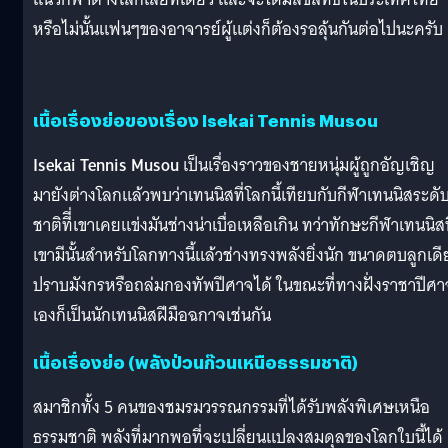
หรือไม่นั้นแฟนๆของอาจารย์ผู้แต่งก็ต้องรอลุ้นกันต่อไปนะครับ
เนื้อเรื่องย่อของเรื่อง Isekai Tennis Musou
Isekai Tennis Musou
เป็นเรื่องราวของชายหนุ่มผู้ถูกอัญเชิญ
มายังต่างโลกแล้วพบว่าเทนนิสที่โลกนี้เทียบกับกีฬาเทนนิสระดั
ชาติทีี่เขาเคยแข่งมันช่างน่าเบื่อเหลือเกิน ทว่าทักษะกีฬาเทนนิสท
เขามีนั้นสำหรับโลกทางนี้แล้วช่างทรงพลังยิ่งนัก ขนาดตบลูกเดี
ปราบมังกรหรือถล่มกองทัพปีศาจได้ ในขณะที่ทางฝั่งราชาปีศา
เองก็เป็นนักเทนนิสฝีมือฉกาจเช่นกัน
เนื้อเรื่องย่อ (พลังป่วนก๊วนเหนือธรรมชาติ)
สมาชิกทั้ง 5 คนของชมรมวรรณกรรมที่ได้รับพลังพิเศษเหนือ
ธรรมชาติ พลังที่มากพอที่จะเปลี่ยนแปลงสมดุลของโลกใบนี้ได้