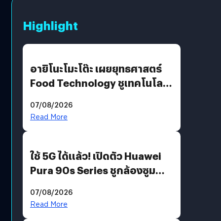
Highlight
อายิโนะโมะโต๊ะ เผยยุทธศาสตร์
Food Technology ชูเทคโนโลยี
“AminoScience” เจาะอินไซต์ผู้
07/08/2026
บริโภคและ B2B
Read More
ใช้ 5G ได้แล้ว! เปิดตัว Huawei
Pura 90s Series ชูกล้องซูม
200 MP ในรุ่นท็อป
07/08/2026
Read More