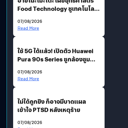
อายิโนะโมะโต๊ะ เผยยุทธศาสตร์
Food Technology ชูเทคโนโลยี
“AminoScience” เจาะอินไซต์ผู้
07/08/2026
บริโภคและ B2B
Read More
ใช้ 5G ได้แล้ว! เปิดตัว Huawei
Pura 90s Series ชูกล้องซูม
200 MP ในรุ่นท็อป
07/08/2026
Read More
ไม่ได้ถูกยิง ก็อาจมีบาดแผล
เข้าใจ PTSD หลังเหตุร้าย
07/08/2026