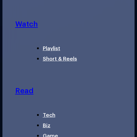
Watch
Playlist
Short & Reels
Read
Tech
Biz
Game