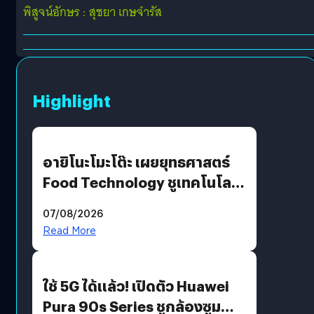
พิสูจน์อักษร : สุชยา เกษจำรัส
Highlight
อายิโนะโมะโต๊ะ เผยยุทธศาสตร์
Food Technology ชูเทคโนโลยี
“AminoScience” เจาะอินไซต์ผู้
07/08/2026
บริโภคและ B2B
Read More
ใช้ 5G ได้แล้ว! เปิดตัว Huawei
Pura 90s Series ชูกล้องซูม