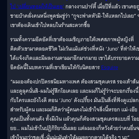
ไป ‘เปลี่ยนทอมให้เป็นเธอ’
กลางงานปาร์ตี้ เมื่อปีที่แล้ว เขาเคยถ
ชายบ้าคลั่งคนหนึ่งพูดข่มขู่ว่า “กูจะฟาดหัวมึ-ให้แหลกไปเลย”
เขาต้องเดินเข้าไปหลบในร้านสะดวกซื้อ
รวมทั้งความอึดอัดที่เขาต้องเผชิญภายใต้เพศสภาพผู้หญิงที่
ติดตัวเขามาตลอดชีวิต ไม่เว้นแม้แต่ช่วงที่หนัง ‘Juno’ ที่ทำให้เ
ได้แจ้งเกิดและมีผลงานตามมาอีกมากมาย เขาได้บรรยายความ
อึดอัดนี้ในบทความที่เขาเขียนให้กับนิตยสาร
Esquire
“ผมเองต้องปกปิดรสนิยมทางเพศ ต้องสวมชุดเดรส รองเท้าส้น
และดูลุคนั่นสิ-ผมไม่รู้สึกโอเคเลย และผมก็ไม่รู้ว่าจะบอกเรื่องนี้
กับใครและยังไงดี ตอน ‘Juno’ ดังเปรี้ยง มันเป็นสิ่งที่ฟังดูแปลก
สำหรับผู้คน และผมก็คิดว่าผู้คนคงไม่เข้าใจสิ่งนี้หรอก แม่-เอ๊ย
คุณเป็นทั้งคนดัง ทั้งมีเงิน แล้วคุณก็ต้องสวมชุดเดรสแบบที่ โอ
ยย… ผมไม่เข้าในปฏิกิริยานั้นเลย แต่ผมเองก็หวังด้วยว่าคนอื่น
เข้าใจนะว่าชุดเชี่-นั่นน่ะมันทำให้ผมอยากตายได้จริง ๆ นะ”