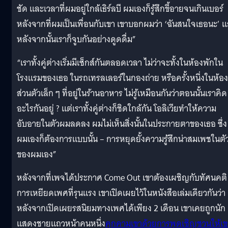
ชัด และเวลาที่ผมอยู่ใกล้เธิร์ลบี ผมเองก็รู้สึกขี้อายจนเกินเบอร์
หลังจากที่ผมเป็นเพื่อนกับเขา เขาบอกผมว่า ‘ฉันสนใจเธอนะ’ แ
หลังจากนั้นเราก็จูบกันอย่างดูดดื่ม”
“เราทั้งคู่ต่างเริ่มมีเซ็กส์กันตลอดเวลา ไม่ว่าจะทั้งในห้องพักใน
โรงแรมของเธอ ในรถเทรลเลอร์ในกองถ่าย หรือครั้งหนึ่งในห้อง
ส่วนตัวเล็ก ๆ ที่อยู่ในร้านอาหาร ไม่รู้เหมือนกันว่าตอนนั้นเราคิด
อะไรกันอยู่ ? แต่เราทั้งคู่ต่างก็ชิดใกล้กัน โอลิเวียทำให้ความ
อับอายในตัวผมลดลง ผมไม่เห็นสิ่งนั้นในประกายตาของเธอ ซึ่ง
ผมเองก็ต้องการแบบนั้น – การหยุดยั้งความรู้สึกน่าสมเพชในตั
ของผมเอง”
หลังจากที่เพจได้ประกาศ Come Out เขาต้องเผชิญกับทัศนคติ
การเหยียดเพศที่รุนแรง เขาเปิดเผยไว้ในหนังสือเล่มเดียวกันว่า
หลังจากเปิดเผยรสนิยมทางเพศได้เพียง 2 เดือน เขาเคยถูกนัก
แสดงชายแถวหน้าคนหนึ่ง
คุกคามเขาด้วยการพูดเชิญชวนให้เข