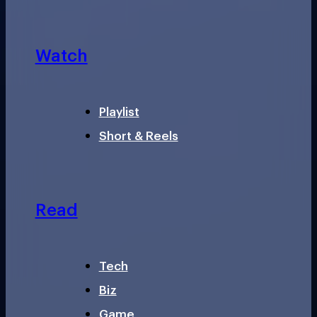
Watch
Playlist
Short & Reels
Read
Tech
Biz
Game