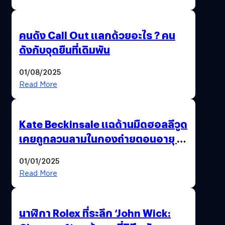
คนดัง Call Out แลกด้วยอะไร ? คน
ดังกับจุดยืนที่เดิมพัน
01/08/2025
Read More
Kate Beckinsale แฉด้านมืดฮอลลีวูด
เคยถูกลวนลามในกองถ่ายตอนอายุ 18
ปี – ถูกบังคับถ่ายแบบหลังแท้งลูก
01/01/2025
Read More
นาฬิกา Rolex ที่ระลึก ‘John Wick: