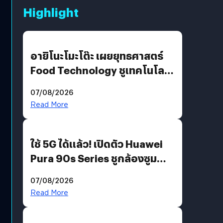
Highlight
อายิโนะโมะโต๊ะ เผยยุทธศาสตร์
Food Technology ชูเทคโนโลยี
“AminoScience” เจาะอินไซต์ผู้
07/08/2026
บริโภคและ B2B
Read More
ใช้ 5G ได้แล้ว! เปิดตัว Huawei
Pura 90s Series ชูกล้องซูม
200 MP ในรุ่นท็อป
07/08/2026
Read More