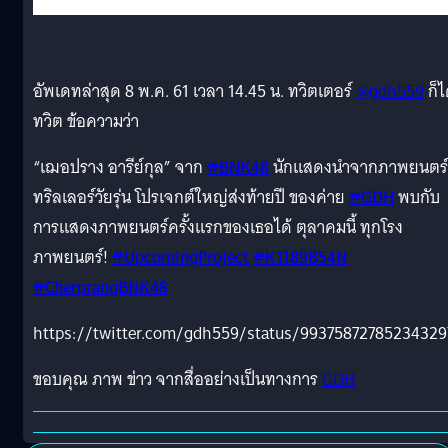
อัพเดทล่าสุด 8 พ.ค. 61 เวลา 14.45 น. ทวิตเตอร์
@gdh559
ก็ไ
ทวิต ข้อความว่า
“เฌอปราง อารีย์กุล” จาก
#
BNK48
นักแสดงนำจากภาพยนตร์
ทริลเลอร์วัยรุ่น โปรเจกต์ใหญ่ส่งท้ายปี ของค่าย
#
GDH
พบกับ
การแสดงภาพยนตร์ครั้งแรกของเธอได้ ตุลาคมนี้ ทุกโรง
ภาพยนตร์!
#
UpcomingProject
#
K1189B54N
#
CherprangBNK48
https://twitter.com/gdh559/status/99375872785234329
ขอบคุณ ภาพ ข่าว จากสื่ออย่างเป็นทางการ
GDH