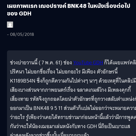
เผยภาพแรก เฌอปรางค์ BNK48 ในหนังเรื่องต่อไป
ของ GDH
- 08/05/2018
ช่วงบ่ายวานนี้ ( 7 พ.ค. 61) ช่อง
YouTube GDH
ก็ได้เผยแพร่คล
ปริศนา ไม่บอกชื่อเรื่อง ไม่บอกอะไร มีเพียง ตัวอักษรนี้
K1189B54N ซึ่งก็ถูกตีความกันไปต่างๆ นาๆ ด้วยเหตุที่ในคลิปม
เสียงบางส่วนจากภาพยนตร์เรื่อง ฉลาดเกมส์โกง มีเพลงคุกกี้
เสี่ยงทาย รหัสจึงถูกถอดโดยนำตัวอักษรที่ถูกวางสลับตำแหน่ง
ออกมาเป็น BNK48 9 5 11 ส่วนตัวก็แปลไม่ออกว่าจะหมายควา
ว่าอะไร รู้เพียงว่าเคยได้ทราบข่าวมาก่อนหน้านี้แล้วว่ามีการพูด
กันว่าจะให้น้องเฌอมาเล่นหนังกับทาง GDH นี่ถือเป็นเบาะแส
ล่าสุดหลังจากข่าวชิ้นนั้นเมื่อนานมาแล้ว