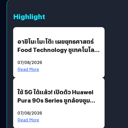
Highlight
อายิโนะโมะโต๊ะ เผยยุทธศาสตร์
Food Technology ชูเทคโนโลยี
“AminoScience” เจาะอินไซต์ผู้
07/08/2026
บริโภคและ B2B
Read More
ใช้ 5G ได้แล้ว! เปิดตัว Huawei
Pura 90s Series ชูกล้องซูม
200 MP ในรุ่นท็อป
07/08/2026
Read More