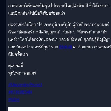
ภาพยนตร์ทริลเลอร์วัยรุ่น โปรเจกต์ใหญ่ส่งท้ายปี ซึ่งได้ถ่ายทำ
และปิดกล้องไปเป็นที่เรียบร้อยแล้ว
ผลงานกำกับโดย “โอ๋-ภาคภูมิ วงศ์ภูมิ” ผู้กำกับจากภาพยนตร์
เรื่อง “ชัตเตอร์ กดติดวิญญาณ”, “แฝด”, “สี่แพร่ง” และ “ห้า
แพร่ง” โดยได้สองนักแสดงนำ “เจมส์-ธีรดนย์ ศุภพันธุ์ภิญโญ”
และ “เฌอปราง อารีย์กุล” จาก
BNK48
มาร่วมแสดงภาพยนตร์
เป็นครั้งแรก
ตุลาคมนี้
ทุกโรงภาพยนตร์
#UpcomingProject
#K1189B54N
#GDH