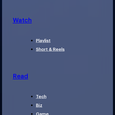
Watch
Playlist
Short & Reels
Read
Tech
Biz
Game