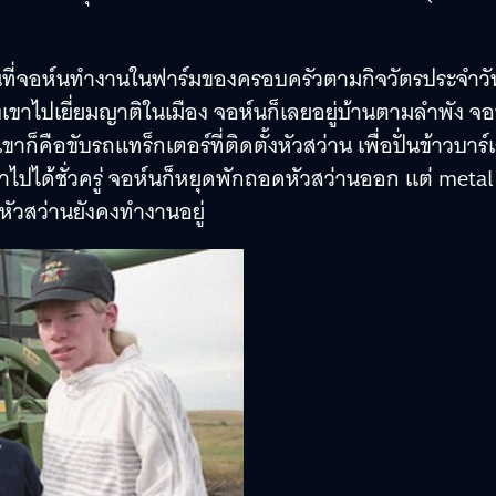
ีกวันที่จอห์นทำงานในฟาร์มของครอบครัวตามกิจวัตรประจำวั
งเขาไปเยี่ยมญาติในเมือง จอห์นก็เลยอยู่บ้านตามลำพัง จอ
คือขับรถแทร็กเตอร์ที่ติดตั้งหัวสว่าน เพื่อปั่นข้าวบาร์เ
ทำไปได้ชั่วครู่ จอห์นก็หยุดพักถอดหัวสว่านออก แต่ metal
่หัวสว่านยังคงทำงานอยู่