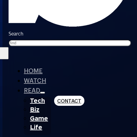
Search
HOME
WATCH
READ
Tech
CONTACT
Biz
Game
Life