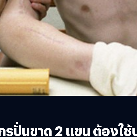
จักรปั่นขาด 2 แขน ต้องใ