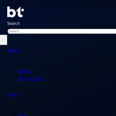
Search
Watch
Playlist
Short & Reels
Read
Tech