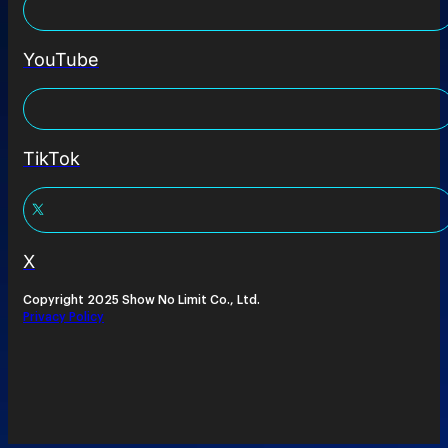
YouTube
TikTok
X
Copyright 2025 Show No Limit Co., Ltd.
Privacy Policy