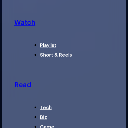
Watch
Playlist
Short & Reels
Read
Tech
Biz
Game