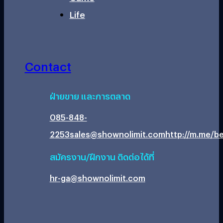
Life
Contact
ฝ่ายขาย และการตลาด
085-848-
2253
sales@shownolimit.com
http://m.me/be
สมัครงาน/ฝึกงาน ติดต่อได้ที่
hr-ga@shownolimit.com