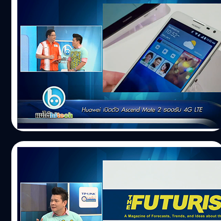
แบไต๋ไฮเทค – Huawei เปิดตัว Ascend Mate
2 รองรับ 4G LTE
http://youtu.be/hN0JffNTdBQ ปีเตอร์กวงควงมือถือจะมา
แนะนำมือถือของ Huawei รุ่น Ascend Mate 2 ที่รองรับระบบ
4G LTE ใหม่ล่าสุด!!!
Totsapon Kritsadangphorn
| 4590 days ago
Read More
11/01/2014
แบไต๋ไฮเทค – 10 สิ่งที่จะหายไปในปี 2030
http://youtu.be/JeD89BI7eNM ยำใหญ่ IT News วันนี้จะมา
พูดถึง 10 สิ่งที่จะหายไปในปี 2030 ที่ถูกคาดการณ์โดย The
Futurist