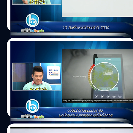
Totsapon Kritsadangphorn
| 4590 days ago
Read More
10/01/2014
แบไต๋ไฮเทค – จอมือถือกันรอยมันเก่าไปแล้ว
http://youtu.be/VRk2bHTtVzY จอมือถือกันรอยสมัยนี้มัน
เก่าไปแล้ว ยุคนี้ต้องกันแบคทีเรียและเชื้อโรคได้ด้วย ซึ่งผู้
พัฒนาก็คือ Gorilla Glass นั่นเอง
Totsapon Kritsadangphorn
| 4591 days ago
Read More
10/01/2014