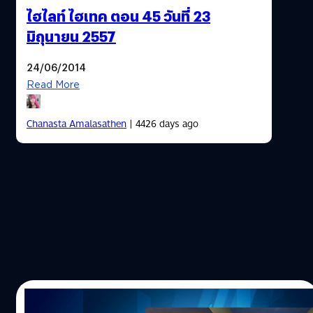
ไฮไลท์ ไฮเทค ตอน 45 วันที่ 23
มิถุนายน 2557
24/06/2014
Read More
Chanasta Amalasathen
| 4426 days ago
13/01/2014