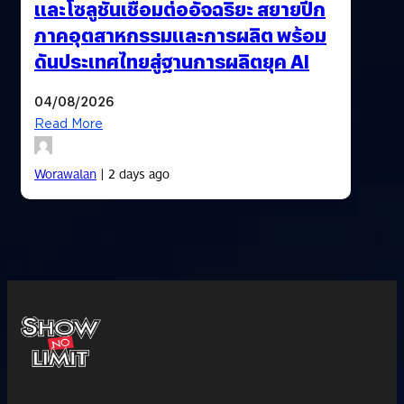
และโซลูชันเชื่อมต่ออัจฉริยะ สยายปีก
ภาคอุตสาหกรรมและการผลิต พร้อม
ดันประเทศไทยสู่ฐานการผลิตยุค AI
04/08/2026
Read More
Worawalan
| 2 days ago