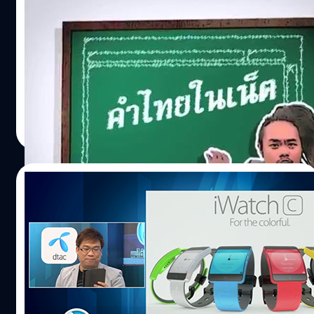
แบไต๋ไอที – คำไทยในเน็ต 4
http://youtu.be/nJZxhBMubxA คำไทยแปลก ๆ ที่เกิดขึ้น
ในเน็ต คำอังกฤษทับศัพท์อย่างไร มาฟังจากครูทอมได้
Chayanon Nensangtham
| 4591 days ago
Read More
10/01/2014
แบไต๋ไฮเทค – มโนไปเอง iWatch ยังไม่ออก
ขายสักหน่อย
http://youtu.be/T1intSkn2bg เหล่าสาวกของ Apple ได้คิด
กันไปเองว่า iWatch จะออกวางขายไปแล้วเพราะเห็นภาพ
หลุดที่เป็นภาพตัดต่อของนาย Martin Harjak ที่โพสอยู่ใน
blog ของเขา