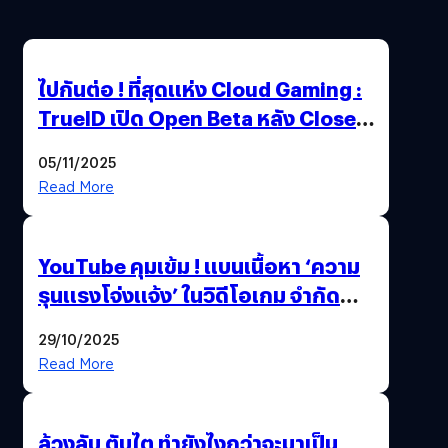
ไปกันต่อ ! ที่สุดแห่ง Cloud Gaming :
TrueID เปิด Open Beta หลัง Close
Beta Test ในงาน gamescom asia x
05/11/2025
Thailand Game Show 2025 ทะลุ 15
Read More
ล้านครั้ง
YouTube คุมเข้ม ! แบนเนื้อหา ‘ความ
รุนแรงโจ่งแจ้ง’ ในวิดีโอเกม จำกัด
อายุผู้ชมที่ต่ำกว่า 18 ปี
29/10/2025
Read More
ล้วงลับ ตับไต ทำยังไงกว่าจะมาเป็น