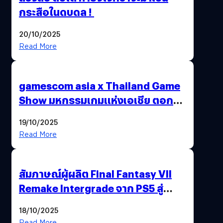
กระสือในดบดล !
20/10/2025
Read More
gamescom asia x Thailand Game
Show มหกรรมเกมแห่งเอเชีย ตอกย้ำ
ไทยสู่ศูนย์กลางเกมภูมิภาค รมว.
19/10/2025
พาณิชย์ร่วมชูความสำเร็จ
Read More
สัมภาษณ์ผู้ผลิต Final Fantasy VII
Remake Intergrade จาก PS5 สู่
Nintendo Switch 2
18/10/2025
Read More