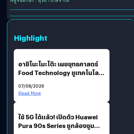
พิสูจน์อักษร : สุชยา เกษจำรัส
Highlight
อายิโนะโมะโต๊ะ เผยยุทธศาสตร์
Food Technology ชูเทคโนโลยี
“AminoScience” เจาะอินไซต์ผู้
07/08/2026
บริโภคและ B2B
Read More
ใช้ 5G ได้แล้ว! เปิดตัว Huawei
Pura 90s Series ชูกล้องซูม