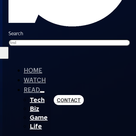
Search
HOME
WATCH
READ
Tech
CONTACT
Biz
Game
Life