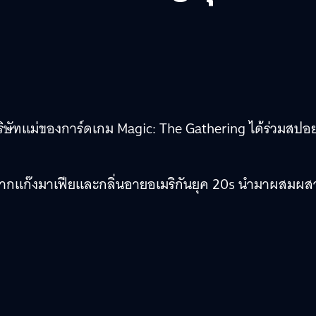
บริษัทแม่ของการ์ดเกม Magic: The Gathering ได้ร่วมสปอย
จจากแก๊งมาเฟียและกลิ่นอายอเมริกันยุค 20s นำมาผสมผส