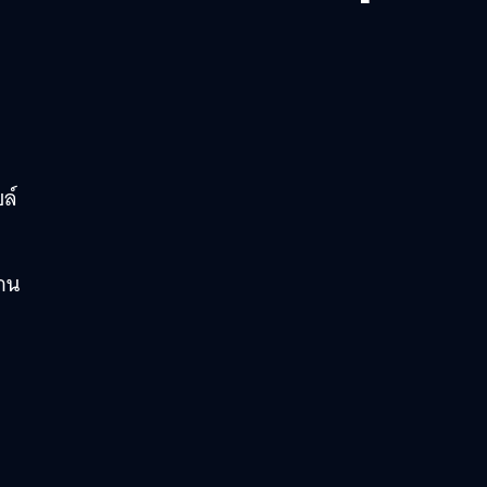
ล์
าน