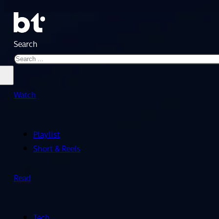
Search
Watch
Playlist
Short & Reels
Read
Tech