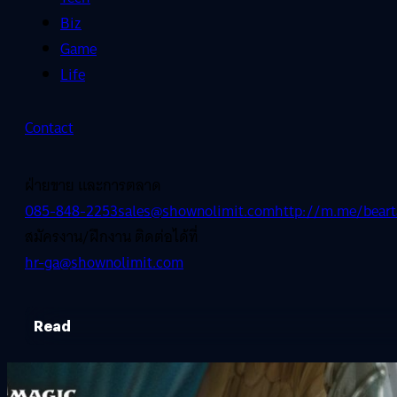
Biz
Game
Life
Contact
ฝ่ายขาย และการตลาด
085-848-2253
sales@shownolimit.com
http://m.me/beart
สมัครงาน/ฝึกงาน ติดต่อได้ที่
hr-ga@shownolimit.com
Read