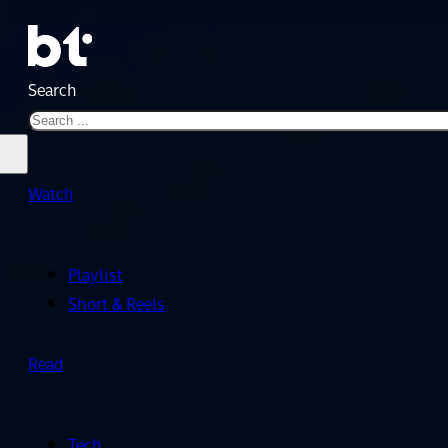
Search
Watch
Playlist
Short & Reels
Read
Tech