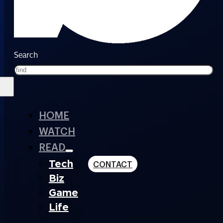
Search
HOME
WATCH
READ
Tech
CONTACT
Biz
Game
Life