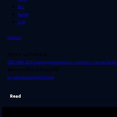
Biz
Game
Life
Contact
ฝ่ายขาย และการตลาด
085-848-2253
sales@shownolimit.com
http://m.me/beart
สมัครงาน/ฝึกงาน ติดต่อได้ที่
hr-ga@shownolimit.com
Read