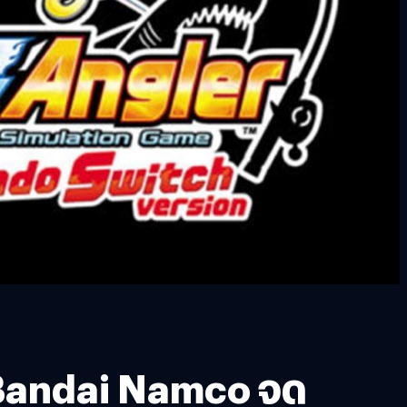
 Bandai Namco จด