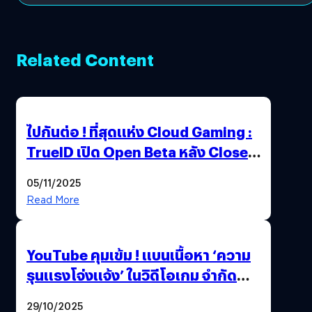
Related Content
ไปกันต่อ ! ที่สุดแห่ง Cloud Gaming :
TrueID เปิด Open Beta หลัง Close
Beta Test ในงาน gamescom asia x
05/11/2025
Thailand Game Show 2025 ทะลุ 15
Read More
ล้านครั้ง
YouTube คุมเข้ม ! แบนเนื้อหา ‘ความ
รุนแรงโจ่งแจ้ง’ ในวิดีโอเกม จำกัด
อายุผู้ชมที่ต่ำกว่า 18 ปี
29/10/2025