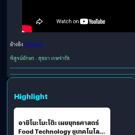
อ้างอิง
Polygon
พิสูจน์อักษร : สุชยา เกษจำรัส
Highlight
อายิโนะโมะโต๊ะ เผยยุทธศาสตร์
Food Technology ชูเทคโนโลยี