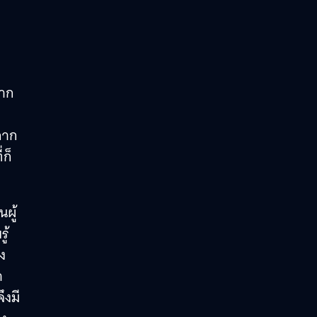
จาก
ลาก
่ก็
ผู้
ู้
ง
ำ
ึงมี