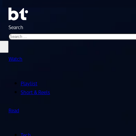
Search
Watch
Playlist
Short & Reels
Read
Tech