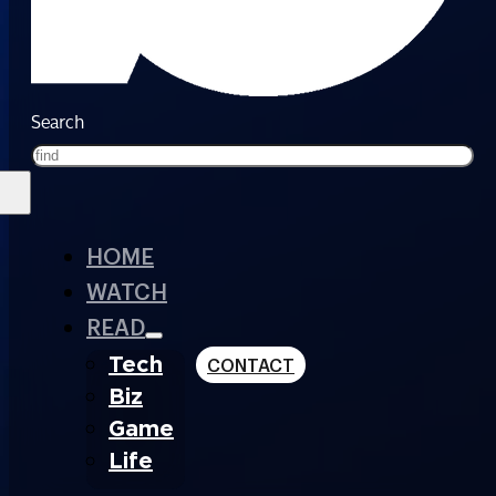
Search
HOME
WATCH
READ
Tech
CONTACT
Biz
Game
Life