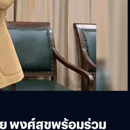
ุ่ย พงศ์สุขพร้อมร่วม