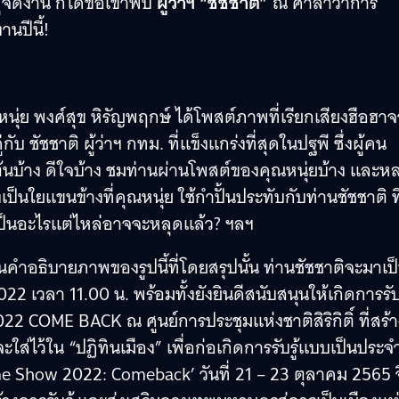
้จัดงาน ก็ได้ขอเข้าพบ
ผู้ว่าฯ “ชัชชาติ”
ณ ศาลาว่าการ
นปีนี้!
หนุ่ย พงศ์สุข หิรัญพฤกษ์ ได้โพสต์ภาพที่เรียกเสียงฮือฮา
กับ ชัชชาติ ผู้ว่าฯ กทม. ที่แข็งแกร่งที่สุดในปฐพี ซึ่งผู้คน
บ้าง ดีใจบ้าง ชมท่านผ่านโพสต์ของคุณหนุ่ยบ้าง และห
ใยแขนข้างที่คุณหนุ่ย ใช้กำปั้นประทับกับท่านชัชชาติ ที
เป็นอะไรแต่ไหล่อาจจะหลุดแล้ว? ฯลฯ
ในคำอธิบายภาพของรูปนี้ที่โดยสรุปนั้น ท่านชัชชาติจะมาเป็น
 เวลา 11.00 น. พร้อมทั้งยังยินดีสนับสนุนให้เกิดการรับร
COME BACK ณ ศูนย์การประชุมแห่งชาติสิริกิติ์ ที่สร้า
ใส่ไว้ใน “ปฏิทินเมือง” เพื่อก่อเกิดการรับรู้แบบเป็นประจ
me Show 2022: Comeback’ วันที่ 21 – 23 ตุลาคม 2565 จ