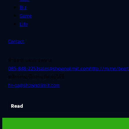
Biz
Game
Life
Contact
ฝ่ายขาย และการตลาด
085-848-2253
sales@shownolimit.com
http://m.me/beart
สมัครงาน/ฝึกงาน ติดต่อได้ที่
hr-ga@shownolimit.com
Read