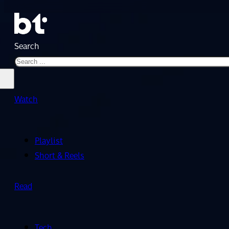
Search
Watch
Playlist
Short & Reels
Read
Tech