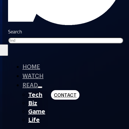
Search
HOME
WATCH
READ
Tech
CONTACT
Biz
Game
Life