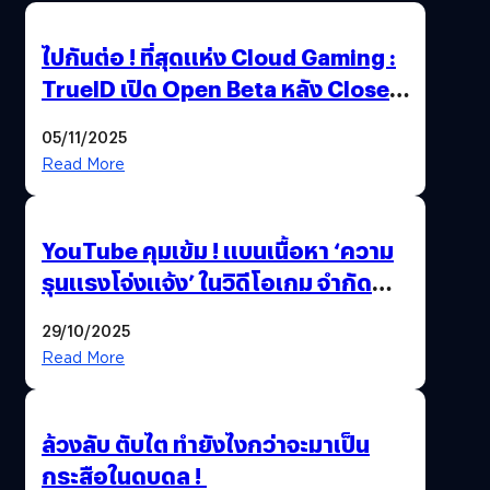
ไปกันต่อ ! ที่สุดแห่ง Cloud Gaming :
TrueID เปิด Open Beta หลัง Close
Beta Test ในงาน gamescom asia x
05/11/2025
Thailand Game Show 2025 ทะลุ 15
Read More
ล้านครั้ง
YouTube คุมเข้ม ! แบนเนื้อหา ‘ความ
รุนแรงโจ่งแจ้ง’ ในวิดีโอเกม จำกัด
อายุผู้ชมที่ต่ำกว่า 18 ปี
29/10/2025
Read More
ล้วงลับ ตับไต ทำยังไงกว่าจะมาเป็น
กระสือในดบดล !