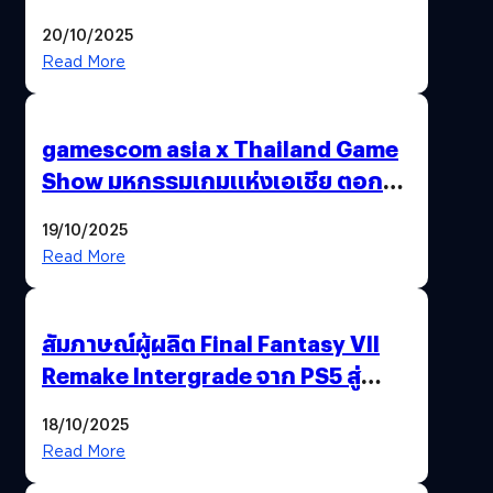
20/10/2025
Read More
gamescom asia x Thailand Game
Show มหกรรมเกมแห่งเอเชีย ตอกย้ำ
ไทยสู่ศูนย์กลางเกมภูมิภาค รมว.
19/10/2025
พาณิชย์ร่วมชูความสำเร็จ
Read More
สัมภาษณ์ผู้ผลิต Final Fantasy VII
Remake Intergrade จาก PS5 สู่
Nintendo Switch 2
18/10/2025
Read More