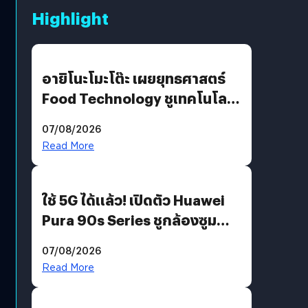
Highlight
อายิโนะโมะโต๊ะ เผยยุทธศาสตร์
Food Technology ชูเทคโนโลยี
“AminoScience” เจาะอินไซต์ผู้
07/08/2026
บริโภคและ B2B
Read More
ใช้ 5G ได้แล้ว! เปิดตัว Huawei
Pura 90s Series ชูกล้องซูม
200 MP ในรุ่นท็อป
07/08/2026
Read More