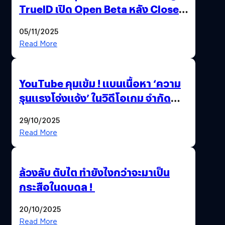
TrueID เปิด Open Beta หลัง Close
Beta Test ในงาน gamescom asia x
05/11/2025
Thailand Game Show 2025 ทะลุ 15
Read More
ล้านครั้ง
YouTube คุมเข้ม ! แบนเนื้อหา ‘ความ
รุนแรงโจ่งแจ้ง’ ในวิดีโอเกม จำกัด
อายุผู้ชมที่ต่ำกว่า 18 ปี
29/10/2025
Read More
ล้วงลับ ตับไต ทำยังไงกว่าจะมาเป็น
กระสือในดบดล !
20/10/2025
Read More