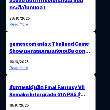
ล้วงลับ ตับไต ทำยังไงกว่าจะมาเป็น
กระสือในดบดล !
20/10/2025
Read More
gamescom asia x Thailand Game
Show มหกรรมเกมแห่งเอเชีย ตอกย้ำ
ไทยสู่ศูนย์กลางเกมภูมิภาค รมว.
19/10/2025
พาณิชย์ร่วมชูความสำเร็จ
Read More
สัมภาษณ์ผู้ผลิต Final Fantasy VII
Remake Intergrade จาก PS5 สู่
Nintendo Switch 2
18/10/2025