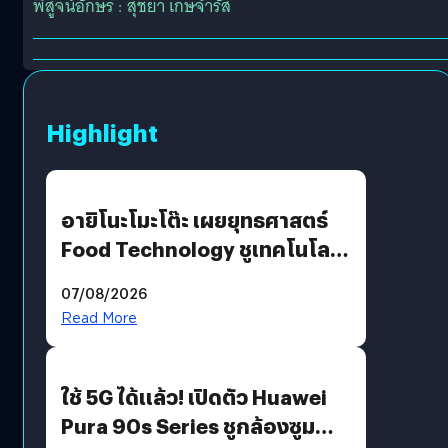
พิสูจน์อักษร : สุชยา เกษจำรัส
Highlight
อายิโนะโมะโต๊ะ เผยยุทธศาสตร์
Food Technology ชูเทคโนโลยี
“AminoScience” เจาะอินไซต์ผู้
07/08/2026
บริโภคและ B2B
Read More
ใช้ 5G ได้แล้ว! เปิดตัว Huawei
Pura 90s Series ชูกล้องซูม