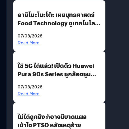
อายิโนะโมะโต๊ะ เผยยุทธศาสตร์
Food Technology ชูเทคโนโลยี
“AminoScience” เจาะอินไซต์ผู้
07/08/2026
บริโภคและ B2B
Read More
ใช้ 5G ได้แล้ว! เปิดตัว Huawei
Pura 90s Series ชูกล้องซูม
200 MP ในรุ่นท็อป
07/08/2026
Read More
ไม่ได้ถูกยิง ก็อาจมีบาดแผล
เข้าใจ PTSD หลังเหตุร้าย