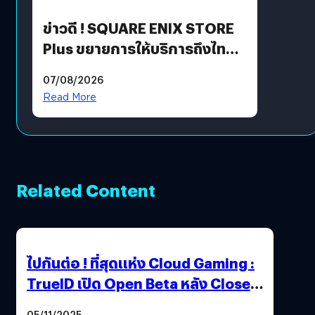
ข่าวดี ! SQUARE ENIX STORE
Plus ขยายการให้บริการถึงไทย
แล้ว ซื้อสินค้าลิขสิทธิ์แท้ได้
07/08/2026
โดยตรง
Read More
Related Content
ไปกันต่อ ! ที่สุดแห่ง Cloud Gaming :
TrueID เปิด Open Beta หลัง Close
Beta Test ในงาน gamescom asia x
05/11/2025