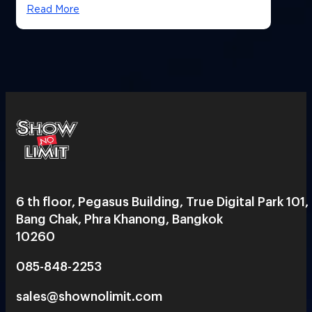
สวยฉ่ำ !
Read More
6 th floor, Pegasus Building, True Digital Park 101,
Bang Chak, Phra Khanong, Bangkok
10260
085-848-2253
sales@shownolimit.com