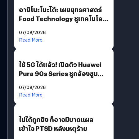
อายิโนะโมะโต๊ะ เผยยุทธศาสตร์
Food Technology ชูเทคโนโลยี
“AminoScience” เจาะอินไซต์ผู้
07/08/2026
บริโภคและ B2B
Read More
ใช้ 5G ได้แล้ว! เปิดตัว Huawei
Pura 90s Series ชูกล้องซูม
200 MP ในรุ่นท็อป
07/08/2026
Read More
ไม่ได้ถูกยิง ก็อาจมีบาดแผล
เข้าใจ PTSD หลังเหตุร้าย