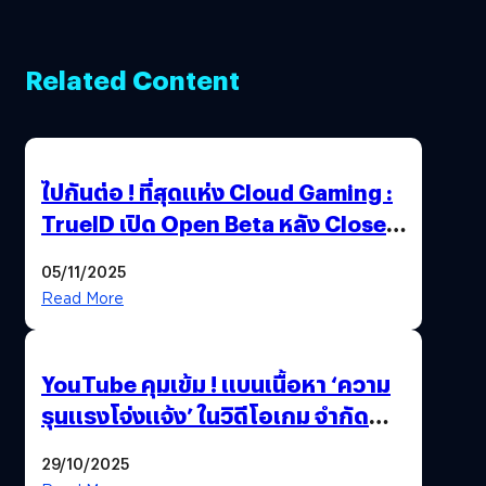
Related Content
ไปกันต่อ ! ที่สุดแห่ง Cloud Gaming :
TrueID เปิด Open Beta หลัง Close
Beta Test ในงาน gamescom asia x
05/11/2025
Thailand Game Show 2025 ทะลุ 15
Read More
ล้านครั้ง
YouTube คุมเข้ม ! แบนเนื้อหา ‘ความ
รุนแรงโจ่งแจ้ง’ ในวิดีโอเกม จำกัด
อายุผู้ชมที่ต่ำกว่า 18 ปี
29/10/2025