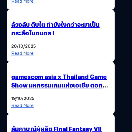
Read More
ล้วงลับ ตับไต ทำยังไงกว่าจะมาเป็น
กระสือในดบดล !
20/10/2025
Read More
gamescom asia x Thailand Game
Show มหกรรมเกมแห่งเอเชีย ตอกย้ำ
ไทยสู่ศูนย์กลางเกมภูมิภาค รมว.
19/10/2025
พาณิชย์ร่วมชูความสำเร็จ
Read More
สัมภาษณ์ผู้ผลิต Final Fantasy VII