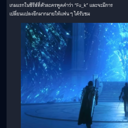
เกมแรกในซีรีส์ที่ตัวละครพูดคำว่า “Fu_k” และจะมีการ
เปลี่ยนแปลงอีกมากมายให้แฟน ๆ ได้รับชม