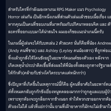
สำหรับใครที่กำลังมองหาเกม RPG Maker แนว Psychology
Horror เล่นกัน เป็นอีกหนึ่งเกมที่ส่วนตัวเล่นแล้วชอบเนื้อเรื่อง 
หากคุณเป็นคนที่ชอบเกมที่มาพร้อมกับปริศนาหลอนจิต และ ตั
ละครที่ออกแบบมาได้น่าสนใจ ผมเองก็ขอแนะนำเกมนี้ครับ
ในเกมนี้ผู้เล่นจะได้รับบทเล่น 2 ตัวละคร นั่นก็คือพี่น้อง Andrew
(Andy คนพี่ชาย) และ Ashley (Leyley คนน้องสาว) ที่ถูกพ่อแม
ทิ้งแล้วถูกสั่งให้โดนขังอยู่ในอะพาร์ตเมนต์ของตัวเอง หลังจาก
เกิดเหตุน้ำประปาติดเชื้อที่ส่งผลให้พี่น้องทั้งสองถูกทางรัฐบาลสั
ให้กักตัว(คล้ายกับช่วงโควิดระบาดแต่หนักกว่า)
ซึ่งปัญหาที่เกิดขึ้นในเหตุการณ์นี้ก็คือ ผู้คนที่อาศัยในอะพาร์ต
ต์ทั้งหมดกลับถูกกักขังเยี่ยงหนูทดลองมากกว่าถูกดูแลแบบผู้ป่
เพราะทุกห้องจะถูกล็อกจากข้างนอก ทำให้พวกเขาออกจากห้อ
ตัวเองไม่ได้ แล้วที่แย่กว่านั้น ยามที่เฝ้าอาคารก็มักจะไม่เข้ามาให