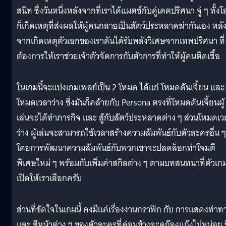
สนิท ซึ่งวันหนึ่งหลังจากที่เราได้แมตช์กับคู่เดตปริศนา จู่ ๆ ทั้ง
ก็เกิดเหตุที่ส่งผลให้ผู้คนกลายเป็นสัตว์ประหลาดฆ่ากันเอง หลั
จากเกิดเหตุตัวเอกของเราดันได้รับพลังวิเศษจากเทพปริศนา ที่
ต้องการให้เราช่วยเจ้าตัวจัดการกับตัวการที่ทำให้ผู้คนติดเชื้อ
ในเกมนี้จะแบ่งเกมเพลย์เป็น 2 โหมด ได้แก่ โหมดดันเจี้ยน และ
โหมดเวลาว่าง ซึ่งมันก็คล้ายกับ Persona ตรงที่โหมดดันเจี้ยนผู้
เล่นจะได้ทำภารกิจ และ สู้กับสัตว์ประหลาดต่าง ๆ ส่วนโหมดเว
ว่าง ผู้เล่นจะสามารถใช้เวลาสร้างความสัมพันธ์กับตัวละครอื่น ๆ
โดยการพัฒนาความสัมพันธ์กับพวกเขาจะปลดล็อกท่าโจมตี
พิเศษใหม่ ๆ พร้อมกับเพิ่มค่าสกิลต่าง ๆ ตามบทสนทนาที่ตัวเก
เปิดให้เราเลือกครับ
ส่วนที่ขัดใจในเกมนี้ คงมีแค่เรื่องงานกราฟิก กับ การแสดงท่าท
และ สีหน้าต่าง ๆ ของตัวละครที่ค่อนข้างจะดูก๊องแก๊งไปหน่อย ซ