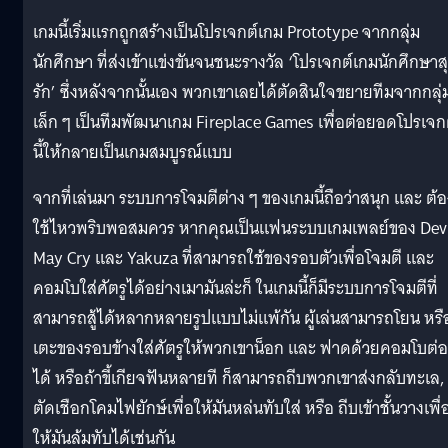
เกมนี้เริ่มแรกถูกสร้างเป็นโปรเจกต์เกม Prototype จากกลุ่ม
นักศึกษา ที่ส่งเข้าแข่งขันจนชนะรางวัล ‘โปรเจกต์เกมนักศึกษาส
รัก’ ซึ่งหลังจากนั้นเอง พวกเขาเลยได้ตัดสินใจขยายทีมจากกลุ่
เล็ก ๆ เป็นทีมพัฒนาเกม Fireplace Games เพื่อต่อยอดโปรเจก
นี้ให้กลายเป็นเกมสมบูรณ์แบบ
จากที่เล่นมา ระบบการโจมตีต่าง ๆ ของเกมนี้ถือว่าสนุก และ ต้อ
ใช้ไหวพริบพอสมควร หากคุณเป็นแฟนระบบเกมเพลย์ของ Dev
May Cry และ Yakuza ที่สามารถใช้ของรอบตัวเพื่อโจมตี และ
คอมโบใส่ศัตรูได้อย่างเมามันล่ะก็ ในเกมนี้ก็มีระบบการโจมตีที่
สามารถสู้ได้หลากหลายรูปแบบไม่แพ้กัน ผู้เล่นสามารถโยน หรื
เตะของรอบข้างใส่ศัตรูให้พวกเขาน็อก และ ฟาดด้วยคอมโบต่อ
ได้ หรือถ้าขี้เกียจฟันหลายที ก็สามารถถีบพวกเขาส่งกลับทะเล,
ตัดเชือกโคมไฟยักษ์เพื่อให้มันหล่นทับใส่ หรือ ถีบเข้าชั้นวางเพื่
ให้มันล้มทับได้เช่นกัน