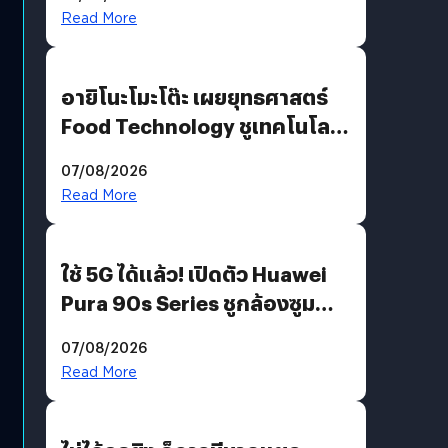
Read More
อายิโนะโมะโต๊ะ เผยยุทธศาสตร์
Food Technology ชูเทคโนโลยี
“AminoScience” เจาะอินไซต์ผู้
07/08/2026
บริโภคและ B2B
Read More
ใช้ 5G ได้แล้ว! เปิดตัว Huawei
Pura 90s Series ชูกล้องซูม
200 MP ในรุ่นท็อป
07/08/2026
Read More