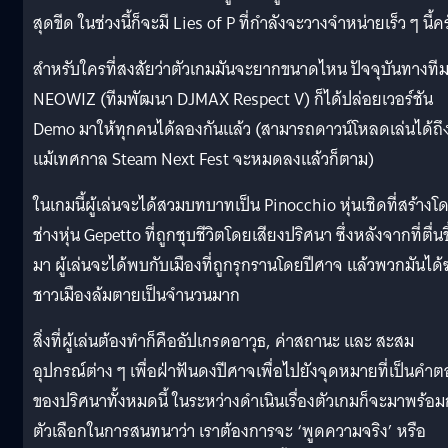
สุดขีด ในช่วงนี้ก็จะมี Lies of P ที่กำลังจะวางจำหน่ายเร็ว ๆ นี้ค
สำหรับใครที่สงสัยว่าตัวเกมมันจะยากขนาดไหน ปัจจุบันทางที
NEOWIZ (ทีมพัฒนา DJMAX Respect V) ก็ได้ปล่อยเวอร์ชัน
Demo มาให้ทุกคนได้ลองกันแล้ว (สามารถดาวน์โหลดเล่นได้ถึ
แม้เทศกาล Steam Next Fest จะหมดลงแล้วก็ตาม)
ในเกมนี้ผู้เล่นจะได้สวมบทบาทเป็น Pinocchio หุ่นเชิดที่สร้างโ
ช่างหุ่น Gepetto ที่ถูกชุบชีวิตโดยเสียงปริศนา ซึ่งหลังจากที่ตื่นข
มา ผู้เล่นจะได้พบกับเมืองที่ถูกรุกรานโดยปีศาจ แล้วพวกมันได้
ชาวเมืองล้มตายเป็นจำนวนมาก
สิ่งที่ผู้เล่นต้องทำก็คืออัปเกรดอาวุธ, ค่าสถานะ และ สะสม
อุปกรณ์ต่าง ๆ เพื่อฝ่าฟันดงปีศาจเพื่อไปยังจุดหมายที่เป็นคำ
ของปริศนาทั้งหมดนี้ ในระหว่างดำเนินเรื่องตัวเกมก็จะมาพร้อม
ตัวเลือกในการสนทนาว่า เราต้องการจะ ‘พูดความจริง’ หรือ