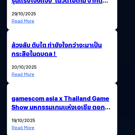
รุนแรงโจ่งแจ้ง’ ในวิดีโอเกม จำกัด
อายุผู้ชมที่ต่ำกว่า 18 ปี
29/10/2025
Read More
ล้วงลับ ตับไต ทำยังไงกว่าจะมาเป็น
กระสือในดบดล !
20/10/2025
Read More
gamescom asia x Thailand Game
Show มหกรรมเกมแห่งเอเชีย ตอกย้ำ
ไทยสู่ศูนย์กลางเกมภูมิภาค รมว.
19/10/2025
พาณิชย์ร่วมชูความสำเร็จ
Read More