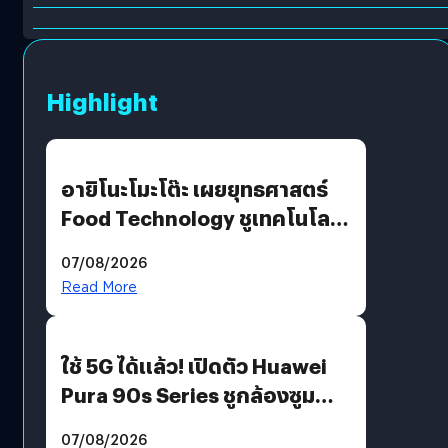
Highlight
อายิโนะโมะโต๊ะ เผยยุทธศาสตร์
Food Technology ชูเทคโนโลยี
“AminoScience” เจาะอินไซต์ผู้
07/08/2026
บริโภคและ B2B
Read More
ใช้ 5G ได้แล้ว! เปิดตัว Huawei
Pura 90s Series ชูกล้องซูม
200 MP ในรุ่นท็อป
07/08/2026