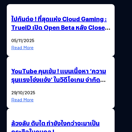
ไปกันต่อ ! ที่สุดแห่ง Cloud Gaming :
TrueID เปิด Open Beta หลัง Close
Beta Test ในงาน gamescom asia x
05/11/2025
Thailand Game Show 2025 ทะลุ 15
Read More
ล้านครั้ง
YouTube คุมเข้ม ! แบนเนื้อหา ‘ความ
รุนแรงโจ่งแจ้ง’ ในวิดีโอเกม จำกัด
อายุผู้ชมที่ต่ำกว่า 18 ปี
29/10/2025
Read More
ล้วงลับ ตับไต ทำยังไงกว่าจะมาเป็น
กระสือในดบดล !