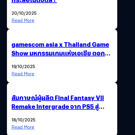
20/10/2025
Read More
gamescom asia x Thailand Game
Show มหกรรมเกมแห่งเอเชีย ตอกย้ำ
ไทยสู่ศูนย์กลางเกมภูมิภาค รมว.
19/10/2025
พาณิชย์ร่วมชูความสำเร็จ
Read More
สัมภาษณ์ผู้ผลิต Final Fantasy VII
Remake Intergrade จาก PS5 สู่
Nintendo Switch 2
18/10/2025
Read More