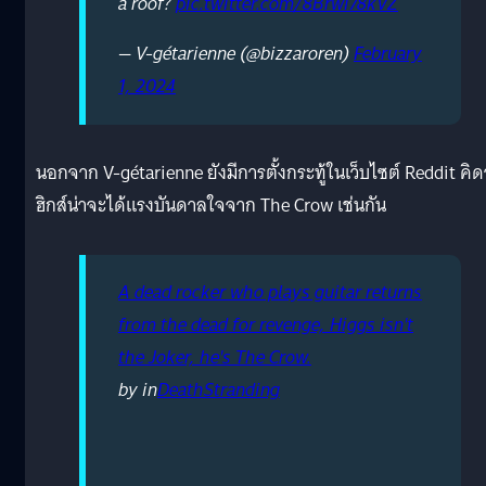
a roof?
pic.twitter.com/8Brwi78kVZ
— V-gétarienne (@bizzaroren)
February
1, 2024
นอกจาก V-gétarienne ยังมีการตั้งกระทู้ในเว็บไซต์ Reddit คิด
ฮิกส์น่าจะได้แรงบันดาลใจจาก The Crow เช่นกัน
A dead rocker who plays guitar returns
from the dead for revenge, Higgs isn't
the Joker, he's The Crow.
by
in
DeathStranding