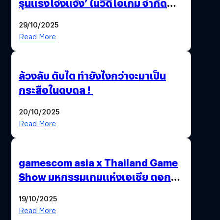
รุนแรงโจ่งแจ้ง’ ในวิดีโอเกม จำกัด
อายุผู้ชมที่ต่ำกว่า 18 ปี
29/10/2025
Read More
ล้วงลับ ตับไต ทำยังไงกว่าจะมาเป็น
กระสือในดบดล !
20/10/2025
Read More
gamescom asia x Thailand Game
Show มหกรรมเกมแห่งเอเชีย ตอกย้ำ
ไทยสู่ศูนย์กลางเกมภูมิภาค รมว.
19/10/2025
พาณิชย์ร่วมชูความสำเร็จ
Read More