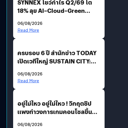
SYNNEX โชว์กำไร Q2/69 โต
18% ลุย AI–Cloud–Green
Energy สร้างฐาน Recurring
06/08/2026
Revenue เร่งเครื่อง New
Read More
Growth Engine พร้อมจ่าย
ปันผล 0.10 บาท/หุ้น
ครบรอบ 6 ปี สำนักข่าว TODAY
เปิดเวทีใหญ่ SUSTAIN CITY:
THE GREEN TRANSITION ถก
06/08/2026
แนวทางปรับตัวสู่เศรษฐกิจสี
Read More
เขียวอย่างยั่งยืน
อยู่ไม่ไหว อยู่ไม่ไหว ! วิกฤตชิป
แพงทำวงการเกมคอนโซลขึ้น
ราคายับ แบบนี้เกมเมอร์อยู่ยังไง
06/08/2026