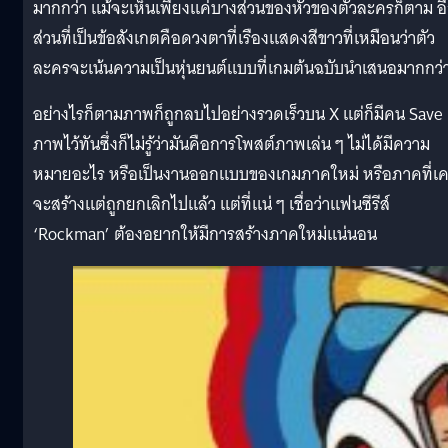
มากกว่า แม้จะเห็นเพียงแค่บางส่วนของหัวของตัวละครก็ตาม อ
ส่วนที่เป็นข้อสังเกตคือดวงตาที่เรืองแสดงสีขาวที่เหมือนว่าตัว
ละครจะเน้นความเป็นหุ่นยนต์แบบที่เกมต้นฉบับนำเสนอมากกว่
อย่างไรก็ตามภาพก็ถูกลบไปอย่างรวดเร็วบน X แต่ก็มีคน Save
ภาพไว้ทันซึ่งก็ไม่รู้ว่ามันคือการโพสต์ภาพเล่น ๆ ไม่ได้มีความ
หมายอะไร หรือเป็นงานออกแบบของเกมภาคใหม่ หรือภาคที่เ
จะสร้างแต่ถูกยกเลิกไปแล้ว แต่ที่แน่ ๆ เชื่อว่าแฟนซีรีส์
‘Rockman’ ต้องอยากให้มีการสร้างภาคใหม่แน่นอน