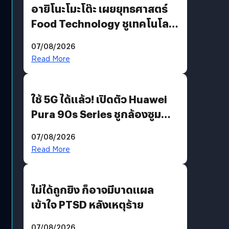
อายิโนะโมะโต๊ะ เผยยุทธศาสตร์
Food Technology ชูเทคโนโลยี
“AminoScience” เจาะอินไซต์ผู้
07/08/2026
บริโภคและ B2B
Read More
ใช้ 5G ได้แล้ว! เปิดตัว Huawei
Pura 90s Series ชูกล้องซูม
200 MP ในรุ่นท็อป
07/08/2026
Read More
ไม่ได้ถูกยิง ก็อาจมีบาดแผล
เข้าใจ PTSD หลังเหตุร้าย
07/08/2026