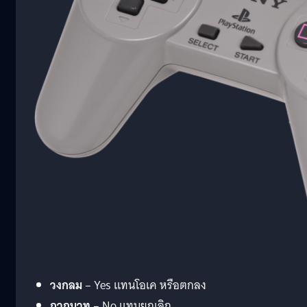
วงกลม
– Yes แทนโอเค หรือตกลง
กากบาท
– No แทนยกเลิก