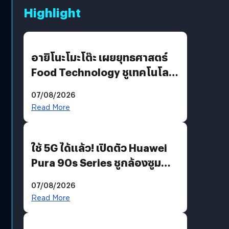
Highlight
อายิโนะโมะโต๊ะ เผยยุทธศาสตร์
Food Technology ชูเทคโนโลยี
“AminoScience” เจาะอินไซต์ผู้
07/08/2026
บริโภคและ B2B
Read More
ใช้ 5G ได้แล้ว! เปิดตัว Huawei
Pura 90s Series ชูกล้องซูม
200 MP ในรุ่นท็อป
07/08/2026
Read More