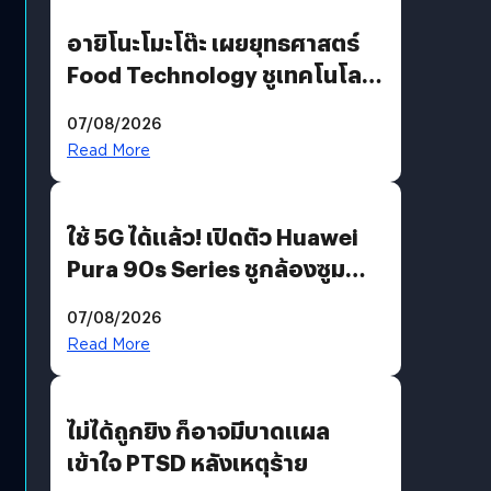
อายิโนะโมะโต๊ะ เผยยุทธศาสตร์
Food Technology ชูเทคโนโลยี
“AminoScience” เจาะอินไซต์ผู้
07/08/2026
บริโภคและ B2B
Read More
ใช้ 5G ได้แล้ว! เปิดตัว Huawei
Pura 90s Series ชูกล้องซูม
200 MP ในรุ่นท็อป
07/08/2026
Read More
ไม่ได้ถูกยิง ก็อาจมีบาดแผล
เข้าใจ PTSD หลังเหตุร้าย