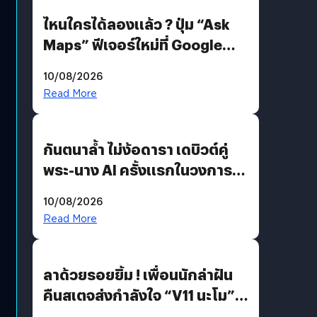
ไหนใครได้ลองแล้ว ? ปุ่ม “Ask
Maps” ฟีเจอร์ใหม่ที่ Google
Maps ใส่ Gemini AI แชตบอตที่
10/08/2026
คุยกับแผนที่ได้แล้ว
Read More
กันตนาล้ำ ไม่ง้อดารา เดบิวต์คู่
พระ-นาง AI ครั้งแรกในวงการ
บันเทิงไทย !
10/08/2026
Read More
ลาด้วยรอยยิ้ม ! เพื่อนนักล่าฝัน
คืนสเตจส่งกำลังใจ “V11 นะโม”
ยุติฝันสัปดาห์ที่ 9 ท่ามกลางความ