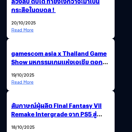
ล้วงลับ ตับไต ทำยังไงกว่าจะมาเป็น
กระสือในดบดล !
20/10/2025
Read More
gamescom asia x Thailand Game
Show มหกรรมเกมแห่งเอเชีย ตอกย้ำ
ไทยสู่ศูนย์กลางเกมภูมิภาค รมว.
19/10/2025
พาณิชย์ร่วมชูความสำเร็จ
Read More
สัมภาษณ์ผู้ผลิต Final Fantasy VII
Remake Intergrade จาก PS5 สู่
Nintendo Switch 2
18/10/2025