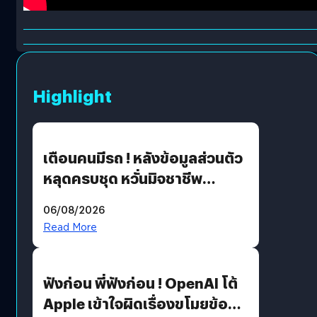
Highlight
เตือนคนมีรถ ! หลังข้อมูลส่วนตัว
หลุดครบชุด หวั่นมิจชาชีพ
สวมรอย ล่าสุดพบแล้วเกิดจาก
06/08/2026
รหัสผ่านหลุด ไม่ใช่แฮ็กเกอร์
Read More
ฟังก่อน พี่ฟังก่อน ! OpenAI โต้
Apple เข้าใจผิดเรื่องขโมยข้อมูล