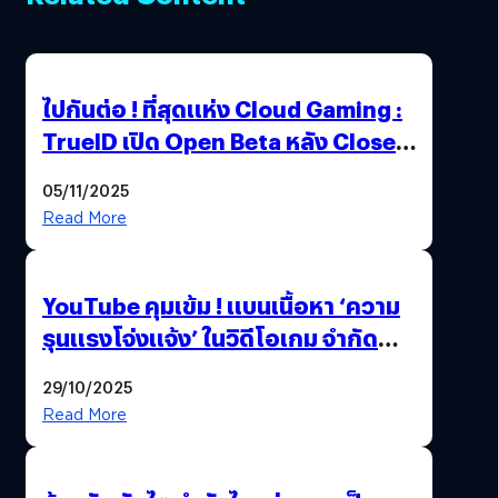
ไปกันต่อ ! ที่สุดแห่ง Cloud Gaming :
TrueID เปิด Open Beta หลัง Close
Beta Test ในงาน gamescom asia x
05/11/2025
Thailand Game Show 2025 ทะลุ 15
Read More
ล้านครั้ง
YouTube คุมเข้ม ! แบนเนื้อหา ‘ความ
รุนแรงโจ่งแจ้ง’ ในวิดีโอเกม จำกัด
อายุผู้ชมที่ต่ำกว่า 18 ปี
29/10/2025
Read More