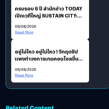
ปันผล 0.10 บาท/หุ้น
ครบรอบ 6 ปี สำนักข่าว TODAY
เปิดเวทีใหญ่ SUSTAIN CITY:
THE GREEN TRANSITION ถก
06/08/2026
แนวทางปรับตัวสู่เศรษฐกิจสี
Read More
เขียวอย่างยั่งยืน
อยู่ไม่ไหว อยู่ไม่ไหว ! วิกฤตชิป
แพงทำวงการเกมคอนโซลขึ้น
ราคายับ แบบนี้เกมเมอร์อยู่ยังไง
06/08/2026
?
Read More
Related Content