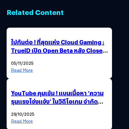
Related Content
ไปกันต่อ ! ที่สุดแห่ง Cloud Gaming :
TrueID เปิด Open Beta หลัง Close
Beta Test ในงาน gamescom asia x
05/11/2025
Thailand Game Show 2025 ทะลุ 15
Read More
ล้านครั้ง
YouTube คุมเข้ม ! แบนเนื้อหา ‘ความ
รุนแรงโจ่งแจ้ง’ ในวิดีโอเกม จำกัด
อายุผู้ชมที่ต่ำกว่า 18 ปี
29/10/2025
Read More