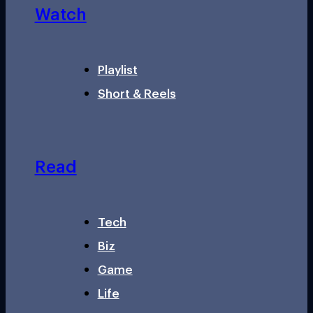
Watch
Playlist
Short & Reels
Read
Tech
Biz
Game
Life