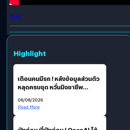
อ้างอิง
Highlight
เตือนคนมีรถ ! หลังข้อมูลส่วนตัว
หลุดครบชุด หวั่นมิจชาชีพ
สวมรอย ล่าสุดพบแล้วเกิดจาก
06/08/2026
รหัสผ่านหลุด ไม่ใช่แฮ็กเกอร์
Read More
ฟังก่อน พี่ฟังก่อน ! OpenAI โต้