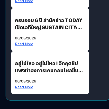
Read More
Growth Engine พร้อมจ่าย
ปันผล 0.10 บาท/หุ้น
ครบรอบ 6 ปี สำนักข่าว TODAY
เปิดเวทีใหญ่ SUSTAIN CITY:
THE GREEN TRANSITION ถก
06/08/2026
แนวทางปรับตัวสู่เศรษฐกิจสี
Read More
เขียวอย่างยั่งยืน
อยู่ไม่ไหว อยู่ไม่ไหว ! วิกฤตชิป
แพงทำวงการเกมคอนโซลขึ้น
ราคายับ แบบนี้เกมเมอร์อยู่ยังไง
06/08/2026
?
Read More