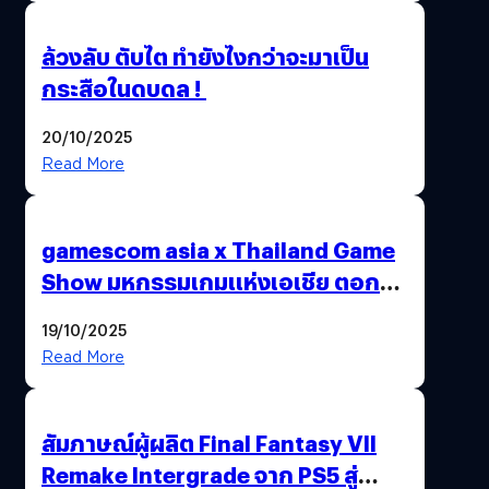
ล้วงลับ ตับไต ทำยังไงกว่าจะมาเป็น
กระสือในดบดล !
20/10/2025
Read More
gamescom asia x Thailand Game
Show มหกรรมเกมแห่งเอเชีย ตอกย้ำ
ไทยสู่ศูนย์กลางเกมภูมิภาค รมว.
19/10/2025
พาณิชย์ร่วมชูความสำเร็จ
Read More
สัมภาษณ์ผู้ผลิต Final Fantasy VII
Remake Intergrade จาก PS5 สู่