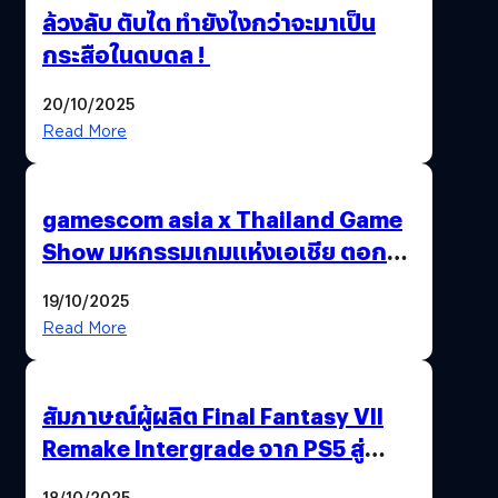
ล้วงลับ ตับไต ทำยังไงกว่าจะมาเป็น
กระสือในดบดล !
20/10/2025
Read More
gamescom asia x Thailand Game
Show มหกรรมเกมแห่งเอเชีย ตอกย้ำ
ไทยสู่ศูนย์กลางเกมภูมิภาค รมว.
19/10/2025
พาณิชย์ร่วมชูความสำเร็จ
Read More
สัมภาษณ์ผู้ผลิต Final Fantasy VII
Remake Intergrade จาก PS5 สู่
Nintendo Switch 2
18/10/2025