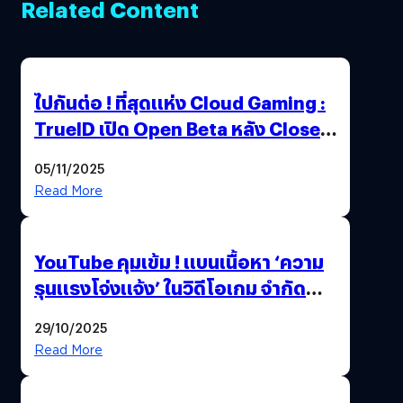
Related Content
ไปกันต่อ ! ที่สุดแห่ง Cloud Gaming :
TrueID เปิด Open Beta หลัง Close
Beta Test ในงาน gamescom asia x
05/11/2025
Thailand Game Show 2025 ทะลุ 15
Read More
ล้านครั้ง
YouTube คุมเข้ม ! แบนเนื้อหา ‘ความ
รุนแรงโจ่งแจ้ง’ ในวิดีโอเกม จำกัด
อายุผู้ชมที่ต่ำกว่า 18 ปี
29/10/2025
Read More