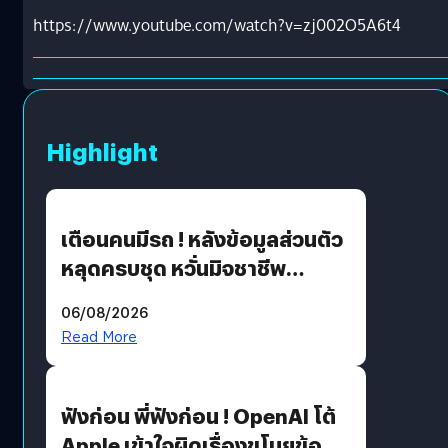
https://www.youtube.com/watch?v=zj002O5A6t4
Highlight
เตือนคนมีรถ ! หลังข้อมูลส่วนตัว
หลุดครบชุด หวั่นมิจชาชีพ
สวมรอย ล่าสุดพบแล้วเกิดจาก
06/08/2026
รหัสผ่านหลุด ไม่ใช่แฮ็กเกอร์
Read More
ฟังก่อน พี่ฟังก่อน ! OpenAI โต้
Apple เข้าใจผิดเรื่องขโมยข้อมูล