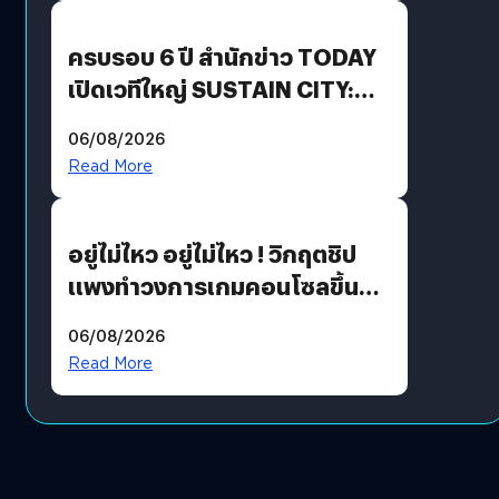
ปันผล 0.10 บาท/หุ้น
ครบรอบ 6 ปี สำนักข่าว TODAY
เปิดเวทีใหญ่ SUSTAIN CITY:
THE GREEN TRANSITION ถก
06/08/2026
แนวทางปรับตัวสู่เศรษฐกิจสี
Read More
เขียวอย่างยั่งยืน
อยู่ไม่ไหว อยู่ไม่ไหว ! วิกฤตชิป
แพงทำวงการเกมคอนโซลขึ้น
ราคายับ แบบนี้เกมเมอร์อยู่ยังไง
06/08/2026
?
Read More