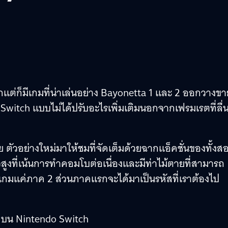
แต่ก็มีเกมที่น่าเล่นอย่าง Bayonetta 1 และ 2 ออกวางขา
itch แบบไม่ได้ปรับอะไรเพิ่มเติมนอกจากเฟรมเรตที่ลื่นข
อย ตัวอย่างใหม่มาให้ชมที่จัดเต็มด้วยฉากแอ็คชั่นของทั้งส
ูงที่เน้นการทำคอมโบต่อเนื่องและมีท่าไม้ตายที่สามารถ
กมแค่ภาค 2 ส่วนภาคแรกจะได้มาเป็นรหัสที่เราต้องไป
8 บน Nintendo Switch