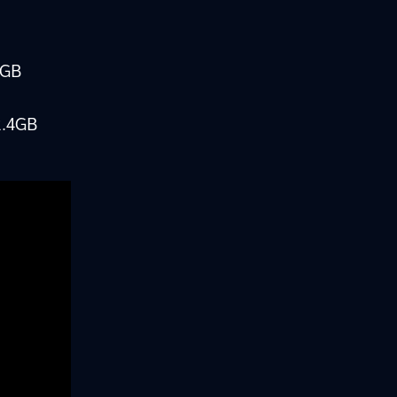
6GB
12.4GB