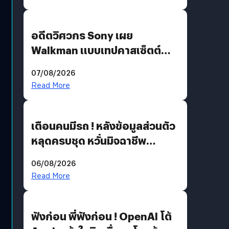
อดีตวิศวกร Sony เผย
Walkman แบบเทปคาสเซ็ตต์
ไม่มีทางกลับมาผลิตได้อีกแล้ว
07/08/2026
Read More
เตือนคนมีรถ ! หลังข้อมูลส่วนตัว
หลุดครบชุด หวั่นมิจฉาชีพ
สวมรอย ล่าสุดพบแล้วเกิดจาก
06/08/2026
รหัสผ่านหลุด ไม่ใช่แฮกเกอร์
Read More
ฟังก่อน พี่ฟังก่อน ! OpenAI โต้