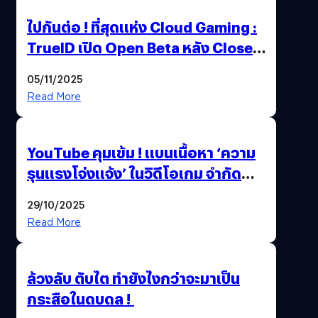
ไปกันต่อ ! ที่สุดแห่ง Cloud Gaming :
TrueID เปิด Open Beta หลัง Close
Beta Test ในงาน gamescom asia x
05/11/2025
Thailand Game Show 2025 ทะลุ 15
Read More
ล้านครั้ง
YouTube คุมเข้ม ! แบนเนื้อหา ‘ความ
รุนแรงโจ่งแจ้ง’ ในวิดีโอเกม จำกัด
อายุผู้ชมที่ต่ำกว่า 18 ปี
29/10/2025
Read More
ล้วงลับ ตับไต ทำยังไงกว่าจะมาเป็น
กระสือในดบดล !