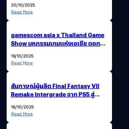
20/10/2025
Read More
gamescom asia x Thailand Game
Show มหกรรมเกมแห่งเอเชีย ตอกย้ำ
ไทยสู่ศูนย์กลางเกมภูมิภาค รมว.
19/10/2025
พาณิชย์ร่วมชูความสำเร็จ
Read More
สัมภาษณ์ผู้ผลิต Final Fantasy VII
Remake Intergrade จาก PS5 สู่
Nintendo Switch 2
18/10/2025
Read More